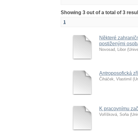
Showing 3 out of a total of 3 res
1
Některé zahraničn
postiženými oso
Novosad, Libor
(
Unive
Antroposofická zří
Čiháček, Vlastimil
(
Un
K pracovnímu začl
Voříšková, Soňa
(
Uni