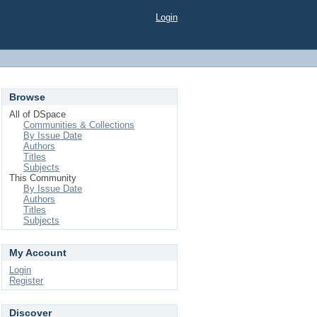
Login
Browse
All of DSpace
Communities & Collections
By Issue Date
Authors
Titles
Subjects
This Community
By Issue Date
Authors
Titles
Subjects
My Account
Login
Register
Discover