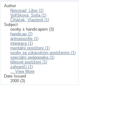
Author
Novosad, Libor (1)
Voříšková, Soňa (1)
Čiháček, Vlastimil (1)
Subject
osoby s handicapem (3)
handicap (2)
antroposofie (1)
integrace (1)
mentální postižení (1)
osoby se zdravotním postižením (1)
speciální pedagogika (1)
tělesně postižení (1)
zahraničí (1)
... View More
Date Issued
2000 (3)