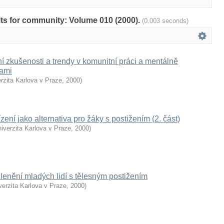
ults for community: Volume 010 (2000).
(0.003 seconds)
í zkušenosti a trendy v komunitní práci a mentálně
bami
rzita Karlova v Praze
,
2000
)
zení jako alternativa pro žáky s postižením (2. část)
iverzita Karlova v Praze
,
2000
)
enění mladých lidí s tělesným postižením
verzita Karlova v Praze
,
2000
)