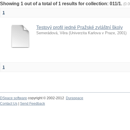
Showing 1 out of a total of 1 results for collection: 011/1.
(0.
1
Testový profil jedné Pražské zvláštní školy
Semerádová, Věra
(
Univerzita Karlova v Praze
,
2001
)
1
DSpace software
copyright © 2002-2012
Duraspace
Contact Us
|
Send Feedback