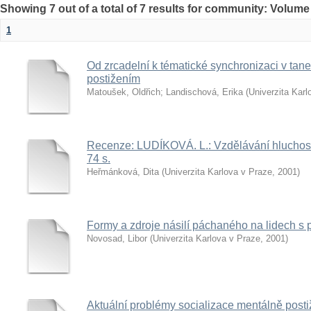
Showing 7 out of a total of 7 results for community: Volume
1
Od zrcadelní k tématické synchronizaci v taneč
postižením
Matoušek, Oldřich
;
Landischová, Erika
(
Univerzita Karl
Recenze: LUDÍKOVÁ. L.: Vzdělávání hluchosle
74 s.
Heřmánková, Dita
(
Univerzita Karlova v Praze
,
2001
)
Formy a zdroje násilí páchaného na lidech s 
Novosad, Libor
(
Univerzita Karlova v Praze
,
2001
)
Aktuální problémy socializace mentálně posti