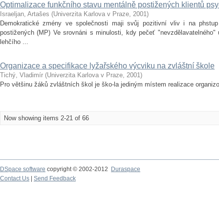
Optimalizace funkčního stavu mentálně postižených klientů ps
Israeljan, Artašes
(
Univerzita Karlova v Praze
,
2001
)
Demokratické zmény ve společnosti maji svůj pozitivní vliv i na phstup
postižených (MP) Ve srovnáni s minulosti, kdy pečeť "nevzdělavatelného"
lehčího ...
Organizace a specifikace lyžařského výcviku na zvláštní škole
Tichý, Vladimír
(
Univerzita Karlova v Praze
,
2001
)
Pro většinu žáků zvláštních škol je ško-la jediným místem realizace organiz
Now showing items 2-21 of 66
DSpace software
copyright © 2002-2012
Duraspace
Contact Us
|
Send Feedback