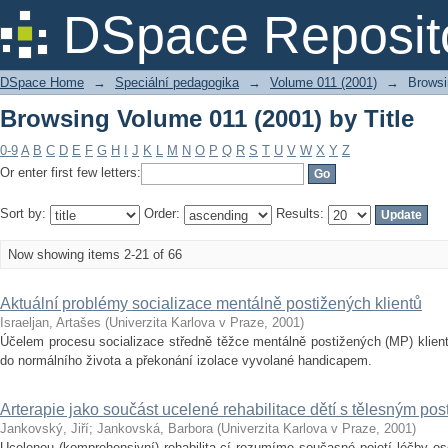
Browsing Volume 011 (2001) by Title
DSpace Reposit
DSpace Home
→
Speciální pedagogika
→
Volume 011 (2001)
→
Browsi
Browsing Volume 011 (2001) by Title
0-9
A
B
C
D
E
F
G
H
I
J
K
L
M
N
O
P
Q
R
S
T
U
V
W
X
Y
Z
Or enter first few letters:
Sort by:
Order:
Results:
Now showing items 2-21 of 66
Aktuální problémy socializace mentálně postižených klientů
Israeljan, Artašes
(
Univerzita Karlova v Praze
,
2001
)
Účelem procesu socializace středně těžce mentálně postižených (MP) klient
do normálního života a překonání izolace vyvolané handicapem.
Arterapie jako součást ucelené rehabilitace dětí s tělesným pos
Jankovský, Jiří
;
Jankovská, Barbora
(
Univerzita Karlova v Praze
,
2001
)
Ucelenou (komprehensivní) rehabilita-cí rozumíme současné pojetí léčby o