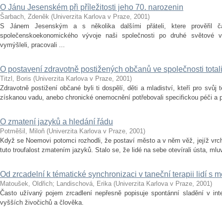
O Jánu Jesenském při příležitosti jeho 70. narozenin
Šarbach, Zdeněk
(
Univerzita Karlova v Praze
,
2001
)
S Jánem Jesenským a s několika dalšími přáteli, ktere prověřil ča
společenskoekonomického vývoje naši společnosti po druhé světové v
vymýšleli, pracovali ...
O postavení zdravotně postižených občanů ve společnosti total
Titzl, Boris
(
Univerzita Karlova v Praze
,
2001
)
Zdravotně postižení občané byli ti dospělí, děti a mladiství, kteří pro svůj
získanou vadu, anebo chronické onemocnění potřebovali specifickou péči a p
O zmatení jazyků a hledání řádu
Potměšil, Miloň
(
Univerzita Karlova v Praze
,
2001
)
Když se Noemovi potomci rozhodli, že postaví město a v něm věž, jejíž vrc
tuto troufalost zmatením jazyků. Stalo se, že lidé na sebe otevírali ústa, mlu
Od zrcadelní k tématické synchronizaci v taneční terapii lidí s 
Matoušek, Oldřich
;
Landischová, Erika
(
Univerzita Karlova v Praze
,
2001
)
Často užívaný pojem zrcadlení nepřesně popisuje spontánní sladění v inte
vyšších živočichů a člověka.