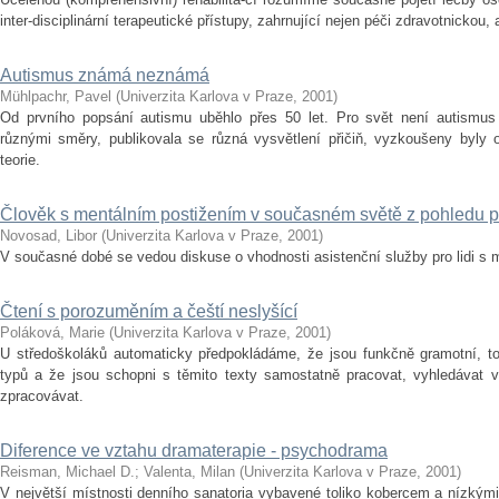
inter-disciplinární terapeutické přístupy, zahrnující nejen péči zdravotnickou, 
Autismus známá neznámá
Mühlpachr, Pavel
(
Univerzita Karlova v Praze
,
2001
)
Od prvního popsání autismu uběhlo přes 50 let. Pro svět není autismus
různými směry, publikovala se různá vysvětlení přičiň, vyzkoušeny byly od
teorie.
Člověk s mentálním postižením v současném světě z pohledu pr
Novosad, Libor
(
Univerzita Karlova v Praze
,
2001
)
V současné dobé se vedou diskuse o vhodnosti asistenční služby pro lidi s
Čtení s porozuměním a čeští neslyšící
Poláková, Marie
(
Univerzita Karlova v Praze
,
2001
)
U středoškoláků automaticky předpokládáme, že jsou funkčně gramotní, 
typů a že jsou schopni s těmito texty samostatně pracovat, vyhledávat v
zpracovávat.
Diference ve vztahu dramaterapie - psychodrama
Reisman, Michael D.
;
Valenta, Milan
(
Univerzita Karlova v Praze
,
2001
)
V největší místnosti denního sanatoria vybavené toliko kobercem a nízký