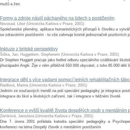
mužů a žen.
Formy a zdroje násilí páchaného na lidech s postižením
Novosad, Libor
(
Univerzita Karlova v Praze
,
2001
)
Společenské přeměny, aplikace humanistických přístupů k člověku a vytvářen
se zdravotním postižením - to vše zahrnuje kromě jednoznačně pozitivních pří
Inkluze z britské perspektivy
Šiška, Jan
;
Huggettem, Stephenem
(
Univerzita Karlova v Praze
,
2001
)
Dr Stephen Huggett pracuje jako ředitel odboru speciálního vzdělávání škols
jihozápadní Anglii. Žije v něm přibližně 550 000 obyvatel, z toho 85 000 děti 
Integrace dětí s více vadami pomocí letních rehabilitačních tábo
Raidlová, Marina
(
Univerzita Karlova v Praze
,
2001
)
Jedním ze současných trendů na poli speciální pedagogiky je integrace posti
integrace do škol a školských zařízení, tak i integrace v běžném životě.
Konference o vyšší kvalitě života dospělých osob s mentálním 
Zemková, Jaroslava
(
Univerzita Karlova v Praze
,
2001
)
Dne 7. února 2001 pořádala katedra speciální pedagogiky a Psychoped
konferenci na téma Dospélý človék s mentálním postižením