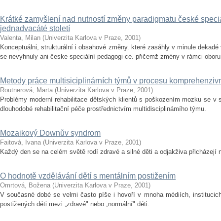
Krátké zamyšlení nad nutností změny paradigmatu české speci
jednadvacáté století
Valenta, Milan
(
Univerzita Karlova v Praze
,
2001
)
Konceptuálni, strukturální i obsahové změny. které zasáhly v minule dekadé
se nevyhnuly ani česke speciální pedagogi-ce. přičemž zmény v rámci oboru (s
Metody práce multisiciplinárních týmů v procesu komprehenzivn
Routnerová, Marta
(
Univerzita Karlova v Praze
,
2001
)
Problémy moderní rehabilitace dětských klientů s poškozením mozku se v 
dlouhodobé rehabilitační péče prostřednictvím multidisciplinámího týmu.
Mozaikový Downův syndrom
Faitová, Ivana
(
Univerzita Karlova v Praze
,
2001
)
Každý den se na celém světě rodí zdravé a silné děti a odjakživa přicházejí 
O hodnotě vzdělávání dětí s mentálním postižením
Omrtová, Božena
(
Univerzita Karlova v Praze
,
2001
)
V současné dobé se velmi často píše i hovoří v mnoha médiích, institucich,
postižených déti mezi „zdravé" nebo „normální" déti.