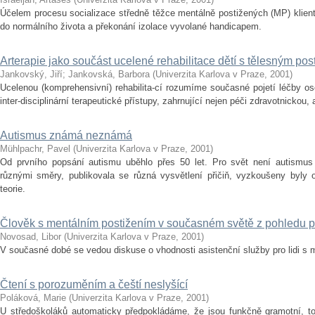
Účelem procesu socializace středně těžce mentálně postižených (MP) klient
do normálního života a překonání izolace vyvolané handicapem.
Arterapie jako součást ucelené rehabilitace dětí s tělesným pos
Jankovský, Jiří
;
Jankovská, Barbora
(
Univerzita Karlova v Praze
,
2001
)
Ucelenou (komprehensivní) rehabilita-cí rozumíme současné pojetí léčby o
inter-disciplinární terapeutické přístupy, zahrnující nejen péči zdravotnickou, 
Autismus známá neznámá
Mühlpachr, Pavel
(
Univerzita Karlova v Praze
,
2001
)
Od prvního popsání autismu uběhlo přes 50 let. Pro svět není autismus
různými směry, publikovala se různá vysvětlení přičiň, vyzkoušeny byly od
teorie.
Člověk s mentálním postižením v současném světě z pohledu pr
Novosad, Libor
(
Univerzita Karlova v Praze
,
2001
)
V současné dobé se vedou diskuse o vhodnosti asistenční služby pro lidi s
Čtení s porozuměním a čeští neslyšící
Poláková, Marie
(
Univerzita Karlova v Praze
,
2001
)
U středoškoláků automaticky předpokládáme, že jsou funkčně gramotní, 