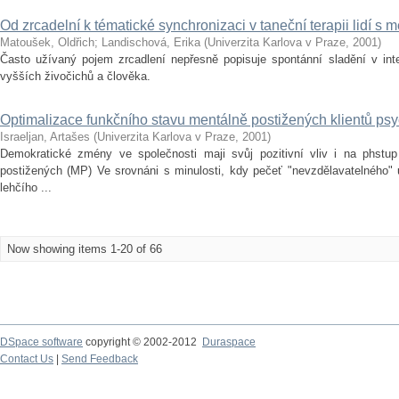
Od zrcadelní k tématické synchronizaci v taneční terapii lidí s 
Matoušek, Oldřich
;
Landischová, Erika
(
Univerzita Karlova v Praze
,
2001
)
Často užívaný pojem zrcadlení nepřesně popisuje spontánní sladění v inte
vyšších živočichů a člověka.
Optimalizace funkčního stavu mentálně postižených klientů ps
Israeljan, Artašes
(
Univerzita Karlova v Praze
,
2001
)
Demokratické zmény ve společnosti maji svůj pozitivní vliv i na phstup
postižených (MP) Ve srovnáni s minulosti, kdy pečeť "nevzdělavatelného"
lehčího ...
Now showing items 1-20 of 66
DSpace software
copyright © 2002-2012
Duraspace
Contact Us
|
Send Feedback