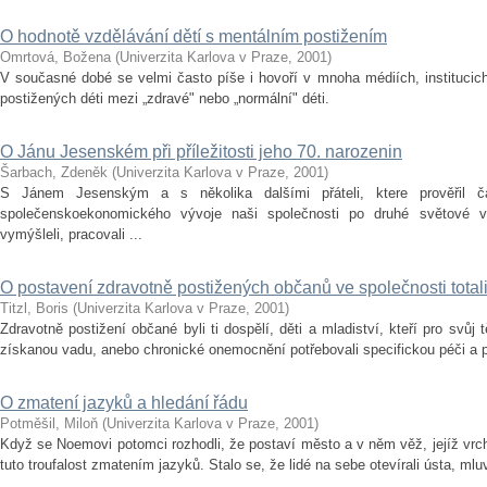
O hodnotě vzdělávání dětí s mentálním postižením
Omrtová, Božena
(
Univerzita Karlova v Praze
,
2001
)
V současné dobé se velmi často píše i hovoří v mnoha médiích, institucich,
postižených déti mezi „zdravé" nebo „normální" déti.
O Jánu Jesenském při příležitosti jeho 70. narozenin
Šarbach, Zdeněk
(
Univerzita Karlova v Praze
,
2001
)
S Jánem Jesenským a s několika dalšími přáteli, ktere prověřil ča
společenskoekonomického vývoje naši společnosti po druhé světové v
vymýšleli, pracovali ...
O postavení zdravotně postižených občanů ve společnosti total
Titzl, Boris
(
Univerzita Karlova v Praze
,
2001
)
Zdravotně postižení občané byli ti dospělí, děti a mladiství, kteří pro svůj
získanou vadu, anebo chronické onemocnění potřebovali specifickou péči a p
O zmatení jazyků a hledání řádu
Potměšil, Miloň
(
Univerzita Karlova v Praze
,
2001
)
Když se Noemovi potomci rozhodli, že postaví město a v něm věž, jejíž vrc
tuto troufalost zmatením jazyků. Stalo se, že lidé na sebe otevírali ústa, mlu