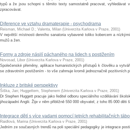
typů a že jsou schopni s těmito texty samostatně pracovat, vyhledávat v
zpracovávat.
Diference ve vztahu dramaterapie - psychodrama
Reisman, Michael D.
;
Valenta, Milan
(
Univerzita Karlova v Praze
,
2001
)
V největší místnosti denního sanatoria vybavené toliko kobercem a nízký
mužů a žen.
Formy a zdroje násilí páchaného na lidech s postižením
Novosad, Libor
(
Univerzita Karlova v Praze
,
2001
)
Společenské přeměny, aplikace humanistických přístupů k člověku a vytvářen
se zdravotním postižením - to vše zahrnuje kromě jednoznačně pozitivních pří
Inkluze z britské perspektivy
Šiška, Jan
;
Huggettem, Stephenem
(
Univerzita Karlova v Praze
,
2001
)
Dr Stephen Huggett pracuje jako ředitel odboru speciálního vzdělávání škols
jihozápadní Anglii. Žije v něm přibližně 550 000 obyvatel, z toho 85 000 děti 
Integrace dětí s více vadami pomocí letních rehabilitačních tábo
Raidlová, Marina
(
Univerzita Karlova v Praze
,
2001
)
Jedním ze současných trendů na poli speciální pedagogiky je integrace posti