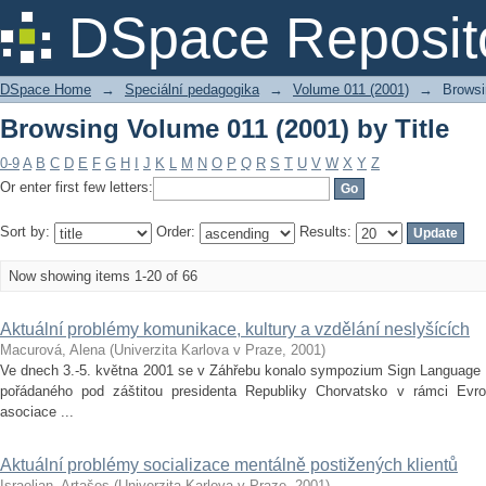
Browsing Volume 011 (2001) by Title
DSpace Reposit
DSpace Home
→
Speciální pedagogika
→
Volume 011 (2001)
→
Browsi
Browsing Volume 011 (2001) by Title
0-9
A
B
C
D
E
F
G
H
I
J
K
L
M
N
O
P
Q
R
S
T
U
V
W
X
Y
Z
Or enter first few letters:
Sort by:
Order:
Results:
Now showing items 1-20 of 66
Aktuální problémy komunikace, kultury a vzdělání neslyšících
Macurová, Alena
(
Univerzita Karlova v Praze
,
2001
)
Ve dnech 3.-5. května 2001 se v Záhřebu konalo sympozium Sign Language 
pořádaného pod záštitou presidenta Republiky Chorvatsko v rámci Evr
asociace ...
Aktuální problémy socializace mentálně postižených klientů
Israeljan, Artašes
(
Univerzita Karlova v Praze
,
2001
)