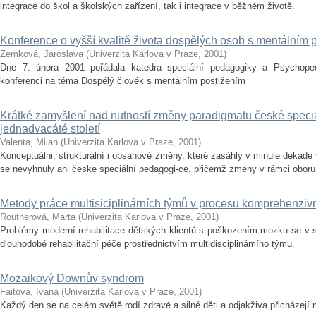
integrace do škol a školských zařízení, tak i integrace v běžném životě.
Konference o vyšší kvalitě života dospělých osob s mentálním 
Zemková, Jaroslava
(
Univerzita Karlova v Praze
,
2001
)
Dne 7. února 2001 pořádala katedra speciální pedagogiky a Psychoped
konferenci na téma Dospélý človék s mentálním postižením
Krátké zamyšlení nad nutností změny paradigmatu české speci
jednadvacáté století
Valenta, Milan
(
Univerzita Karlova v Praze
,
2001
)
Konceptuálni, strukturální i obsahové změny. které zasáhly v minule dekadé
se nevyhnuly ani česke speciální pedagogi-ce. přičemž zmény v rámci oboru (s
Metody práce multisiciplinárních týmů v procesu komprehenzivn
Routnerová, Marta
(
Univerzita Karlova v Praze
,
2001
)
Problémy moderní rehabilitace dětských klientů s poškozením mozku se v 
dlouhodobé rehabilitační péče prostřednictvím multidisciplinámího týmu.
Mozaikový Downův syndrom
Faitová, Ivana
(
Univerzita Karlova v Praze
,
2001
)
Každý den se na celém světě rodí zdravé a silné děti a odjakživa přicházejí 