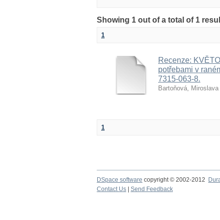
Showing 1 out of a total of 1 res
1
Recenze: KVĚTOŇ
potřebami v raném
7315-063-8.
Bartoňová, Miroslava
1
DSpace software
copyright © 2002-2012
Dur
Contact Us
|
Send Feedback