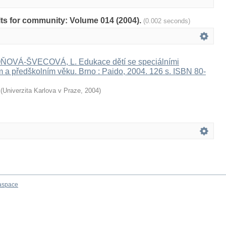
ults for community: Volume 014 (2004).
(0.002 seconds)
OVÁ-ŠVECOVÁ, L. Edukace dětí se speciálními
 a předškolním věku. Brno : Paido, 2004. 126 s. ISBN 80-
(
Univerzita Karlova v Praze
,
2004
)
aspace