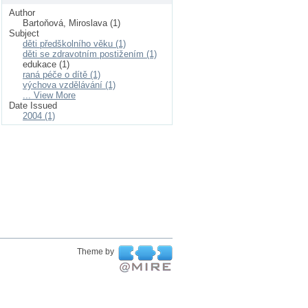
Author
Bartoňová, Miroslava (1)
Subject
děti předškolního věku (1)
děti se zdravotním postižením (1)
edukace (1)
raná péče o dítě (1)
výchova vzdělávání (1)
... View More
Date Issued
2004 (1)
Theme by