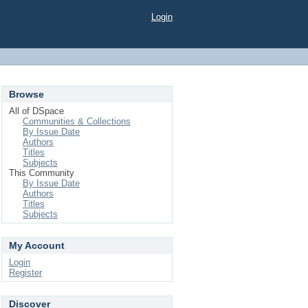
Login
Browse
All of DSpace
Communities & Collections
By Issue Date
Authors
Titles
Subjects
This Community
By Issue Date
Authors
Titles
Subjects
My Account
Login
Register
Discover