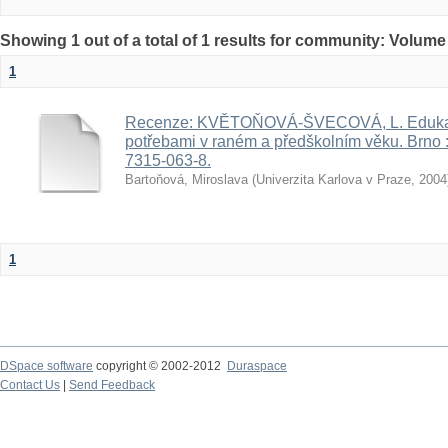
Showing 1 out of a total of 1 results for community: Volume
1
Recenze: KVĚTOŇOVÁ-ŠVECOVÁ, L. Edukace
potřebami v raném a předškolním věku. Brno :
7315-063-8.
Bartoňová, Miroslava
(
Univerzita Karlova v Praze
,
2004
1
DSpace software
copyright © 2002-2012
Duraspace
Contact Us
|
Send Feedback