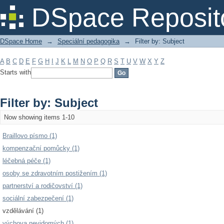
Filter by: Subject
DSpace Reposit
DSpace Home
→
Speciální pedagogika
→
Filter by: Subject
A
B
C
D
E
F
G
H
I
J
K
L
M
N
O
P
Q
R
S
T
U
V
W
X
Y
Z
Starts with
Filter by: Subject
Now showing items 1-10
Braillovo písmo (1)
kompenzační pomůcky (1)
léčebná péče (1)
osoby se zdravotním postižením (1)
partnerství a rodičovství (1)
sociální zabezpečení (1)
vzdělávání (1)
výchova nevidomých (1)