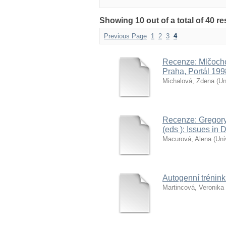
Showing 10 out of a total of 40 
Previous Page
1
2
3
4
Recenze: Mlčochov
Praha, Portál 199
Michalová, Zdena
(
Un
Recenze: Gregory,
(eds ): Issues in
Macurová, Alena
(
Uni
Autogenní trénink
Martincová, Veronika