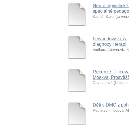
Neurolingvistické
speciálně pedagog
Kamiš, Karel
(
Univerz
Lewandowski, A., 
diagnozy i terapii
Vaňhara
(
Univerzita 
Recenze: Filičeva 
Moskva, Prosvěšče
Gavlaszová
(
Univerzi
Děti s DMO z poh
Peutelschmiedová, A