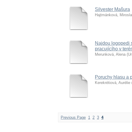
Silvester Mašura
Hajtmánková, Mirosl
Najdou logopedi 
pracujícího v teré
Merunková, Alena
(
Un
Poruchy hlasu a p
Kerekrétiová, Aurélie
Previous Page
1
2
3
4