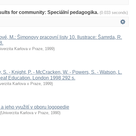
results for community: Speciální pedagogika.
(0.033 seconds)
é, M.: Šimonovy pracovní listy 10. Ilustrace: Šamrda, R.
8.
iverzita Karlova v Praze
,
1999
)
 S. - Knight, P. - McCracken, W. - Powers, S. - Watson, L.
 Deaf Education. London 1998 292 s.
verzita Karlova v Praze
,
1999
)
 a jeho využití v oboru logopedie
(
Univerzita Karlova v Praze
,
1990
)