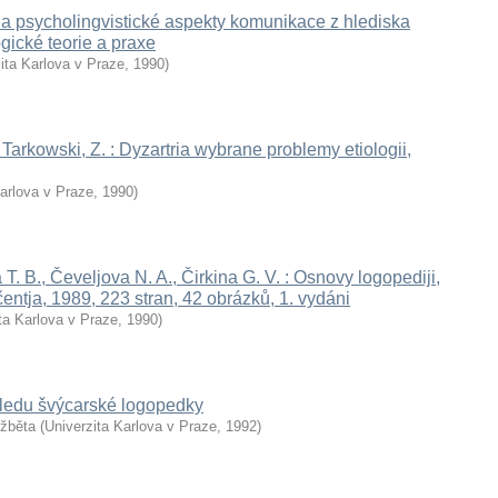
 a psycholingvistické aspekty komunikace z hlediska
ické teorie a praxe
ita Karlova v Praze
,
1990
)
Tarkowski, Z. : Dyzartria wybrane problemy etiologii,
Karlova v Praze
,
1990
)
T. B., Čeveljova N. A., Čirkina G. V. : Osnovy logopediji,
ntja, 1989, 223 stran, 42 obrázků, 1. vydáni
ta Karlova v Praze
,
1990
)
ledu švýcarské logopedky
lžběta
(
Univerzita Karlova v Praze
,
1992
)