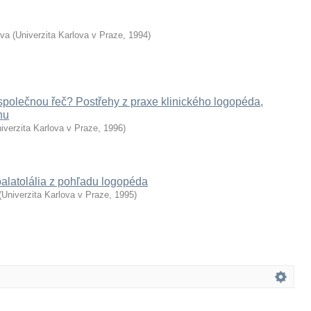
ava
(
Univerzita Karlova v Praze
,
1994
)
společnou řeč? Postřehy z praxe klinického logopéda,
nu
iverzita Karlova v Praze
,
1996
)
alatolália z pohľadu logopéda
(
Univerzita Karlova v Praze
,
1995
)