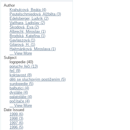
Author
Krahulcová, Beáta (4)
Peutelschmiedová, Alžběta (3)
Edelsberger, Ludvík (2)
Vaňhara, Ladislav (2)
Škodová, Eva (2)
Albrecht, Miroslav (1)
Brodská, Kateřina (1)
Gavlaszová (1)
Gilarová, H. (1)
Hajtmánková, Miroslava (1)
... View More
Subject
logopedie (40)
poruchy řeči (13)
řeč (9)
koktavost (8)
děti se sluchovým postižením (5)
surdopedie (5)
balbutici (4)
dyslálie (4)
palatolálie (4)
počítače (4)
... View More
Date Issued
1999 (6)
1998 (3)
1997 (6)
1996 (5)