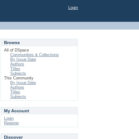
Login
Browse
All of DSpace
Communities & Collections
By Issue Date
Authors
Titles
Subjects
This Community
By Issue Date
Authors
Titles
Subjects
My Account
Login
Register
Discover