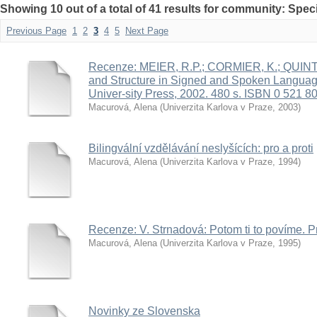
Showing 10 out of a total of 41 results for community: Spe
Previous Page
1
2
3
4
5
Next Page
Recenze: MEIER, R.P.; CORMIER, K.; QUINT
and Structure in Signed and Spoken Langua
Univer-sity Press, 2002. 480 s. ISBN 0 521 8
Macurová, Alena
(
Univerzita Karlova v Praze
,
2003
)
Bilingvální vzdělávání neslyšících: pro a proti
Macurová, Alena
(
Univerzita Karlova v Praze
,
1994
)
Recenze: V. Strnadová: Potom ti to povíme. 
Macurová, Alena
(
Univerzita Karlova v Praze
,
1995
)
Novinky ze Slovenska