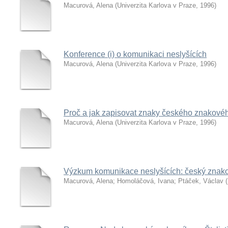
Macurová, Alena
(
Univerzita Karlova v Praze
,
1996
)
Konference (i) o komunikaci neslyšících
Macurová, Alena
(
Univerzita Karlova v Praze
,
1996
)
Proč a jak zapisovat znaky českého znakovéh
Macurová, Alena
(
Univerzita Karlova v Praze
,
1996
)
Výzkum komunikace neslyšících: český znako
Macurová, Alena
;
Homoláčová, Ivana
;
Ptáček, Václav
(