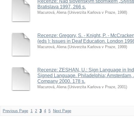
Recenze: Nad slovenským sborníkem „Štylisti
Bratislava 1997, 266 s.
Macurová, Alena
(
Univerzita Karlova v Praze
,
1998
)
Recenze: Gregory, S. - Knight, P. - McCracken
(eds ): Issues in Deaf Education. London 199
Macurová, Alena
(
Univerzita Karlova v Praze
,
1999
)
Recenze: ZESHAN, U.: Sign Language in Indo-
Signed Language. Philadelphia; Amsterdam,
Company 2000. 178 s.
Macurová, Alena
(
Univerzita Karlova v Praze
,
2001
)
Previous Page
1
2
3
4
5
Next Page