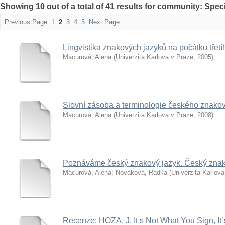
Showing 10 out of a total of 41 results for community: Spe
Previous Page
1
2
3
4
5
Next Page
Lingvistika znakových jazyků na počátku třetího
Macurová, Alena
(
Univerzita Karlova v Praze
,
2005
)
Slovní zásoba a terminologie českého znako
Macurová, Alena
(
Univerzita Karlova v Praze
,
2008
)
Poznáváme český znakový jazyk. Český znako
Macurová, Alena
;
Nováková, Radka
(
Univerzita Karlov
Recenze: HOZA, J. It s Not What You Sign, It´