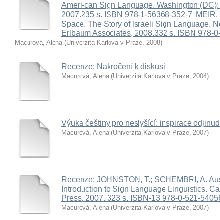
Ameri-can Sign Language. Washington (DC): G
2007.235 s. ISBN 978-1-56368-352-7; MEIR,
Space. The Story of lsraeli Sign Language. 
Erlbaum Associates, 2008.332 s. ISBN 978-0
Macurová, Alena
(
Univerzita Karlova v Praze
,
2008
)
Recenze: Nakročení k diskusi
Macurová, Alena
(
Univerzita Karlova v Praze
,
2004
)
Výuka češtiny pro neslyšící: inspirace odjinud
Macurová, Alena
(
Univerzita Karlova v Praze
,
2007
)
Recenze: JOHNSTON, T.; SCHEMBRI, A. Aust
Introduction to Sign Language Linguistics. C
Press, 2007. 323 s. ISBN-13 978-0-521-54056
Macurová, Alena
(
Univerzita Karlova v Praze
,
2007
)