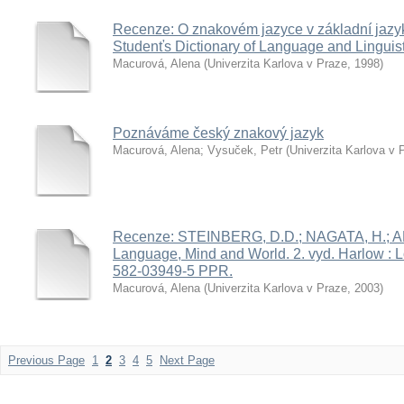
Recenze: O znakovém jazyce v základní jazyk
Studenťs Dictionary of Language and Linguist
Macurová, Alena
(
Univerzita Karlova v Praze
,
1998
)
Poznáváme český znakový jazyk
Macurová, Alena
;
Vysuček, Petr
(
Univerzita Karlova v 
Recenze: STEINBERG, D.D.; NAGATA, H.; ALI
Language, Mind and World. 2. vyd. Harlow : 
582-03949-5 PPR.
Macurová, Alena
(
Univerzita Karlova v Praze
,
2003
)
Previous Page
1
2
3
4
5
Next Page