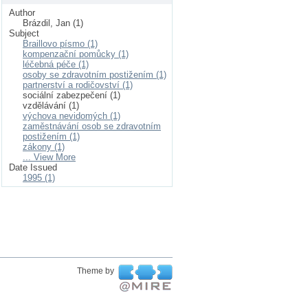
Author
Brázdil, Jan (1)
Subject
Braillovo písmo (1)
kompenzační pomůcky (1)
léčebná péče (1)
osoby se zdravotním postižením (1)
partnerství a rodičovství (1)
sociální zabezpečení (1)
vzdělávání (1)
výchova nevidomých (1)
zaměstnávání osob se zdravotním
postižením (1)
zákony (1)
... View More
Date Issued
1995 (1)
Theme by