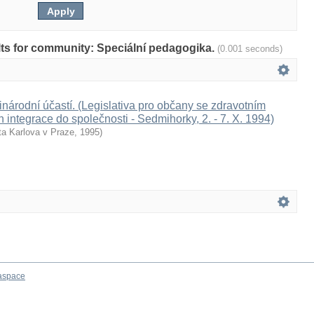
ults for community: Speciální pedagogika.
(0.001 seconds)
inárodní účastí. (Legislativa pro občany se zdravotním
h integrace do společnosti - Sedmihorky, 2. - 7. X. 1994)
ta Karlova v Praze
,
1995
)
aspace