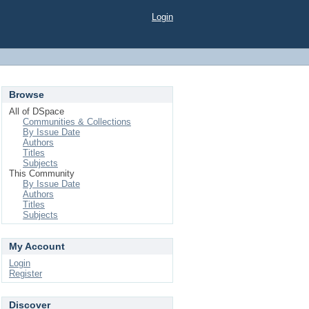
Login
Browse
All of DSpace
Communities & Collections
By Issue Date
Authors
Titles
Subjects
This Community
By Issue Date
Authors
Titles
Subjects
My Account
Login
Register
Discover