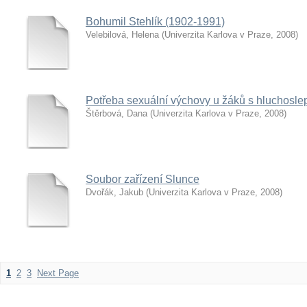
Bohumil Stehlík (1902-1991)
Velebilová, Helena
(
Univerzita Karlova v Praze
,
2008
)
Potřeba sexuální výchovy u žáků s hluchosle
Štěrbová, Dana
(
Univerzita Karlova v Praze
,
2008
)
Soubor zařízení Slunce
Dvořák, Jakub
(
Univerzita Karlova v Praze
,
2008
)
1
2
3
Next Page