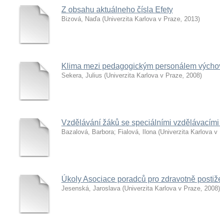
Z obsahu aktuálneho čísla Efety
Bizová, Naďa
(
Univerzita Karlova v Praze
,
2013
)
Klima mezi pedagogickým personálem výcho
Sekera, Julius
(
Univerzita Karlova v Praze
,
2008
)
Vzdělávání žáků se speciálními vzdělávacími
Bazalová, Barbora
;
Fialová, Ilona
(
Univerzita Karlova v
Úkoly Asociace poradců pro zdravotně postiže
Jesenská, Jaroslava
(
Univerzita Karlova v Praze
,
2008
)