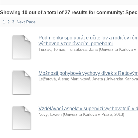
Showing 10 out of a total of 27 results for community: Spe
1
2
3
Next Page
Podmienky spolupráce učitel'ov a rodičov ró
výchovno-vzdelávacími potrebami
Turzák, Tomáš
;
Turzáková, Jana
(
Univerzita Karlova v
Možnosti pohybové výchovy dívek s Rettov
Lejčarová, Alena
;
Martinková, Aneta
(
Univerzita Karlov
Vzdělávací aspekt v supervizi vychovatelů v
Nový, Evžen
(
Univerzita Karlova v Praze
,
2013
)