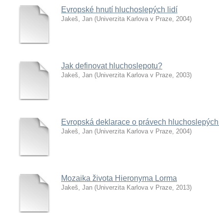
Evropské hnutí hluchoslepých lidí
Jakeš, Jan
(
Univerzita Karlova v Praze
,
2004
)
Jak definovat hluchoslepotu?
Jakeš, Jan
(
Univerzita Karlova v Praze
,
2003
)
Evropská deklarace o právech hluchoslepých 
Jakeš, Jan
(
Univerzita Karlova v Praze
,
2004
)
Mozaika života Hieronyma Lorma
Jakeš, Jan
(
Univerzita Karlova v Praze
,
2013
)