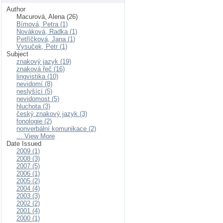
Author
Macurová, Alena (26)
Bímová, Petra (1)
Nováková, Radka (1)
Petříčková, Jana (1)
Vysuček, Petr (1)
Subject
znakový jazyk (19)
znaková řeč (16)
lingvistika (10)
nevidomí (8)
neslyšící (5)
nevidomost (5)
hluchota (3)
český znakový jazyk (3)
fonologie (2)
nonverbální komunikace (2)
... View More
Date Issued
2009 (1)
2008 (3)
2007 (5)
2006 (1)
2005 (2)
2004 (4)
2003 (3)
2002 (2)
2001 (4)
2000 (1)