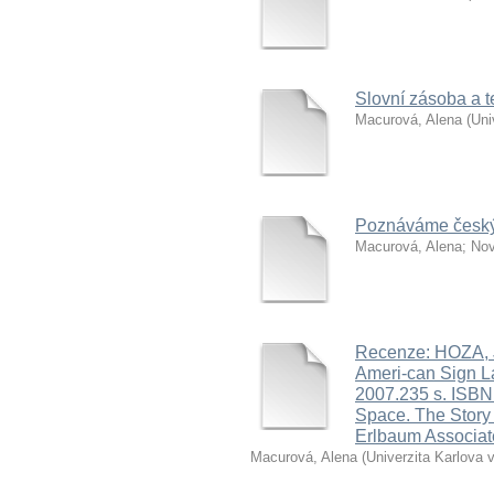
Slovní zásoba a 
Macurová, Alena
(
Uni
Poznáváme český 
Macurová, Alena
;
Nov
Recenze: HOZA, J.
Ameri-can Sign L
2007.235 s. ISBN
Space. The Story
Erlbaum Associat
Macurová, Alena
(
Univerzita Karlova 