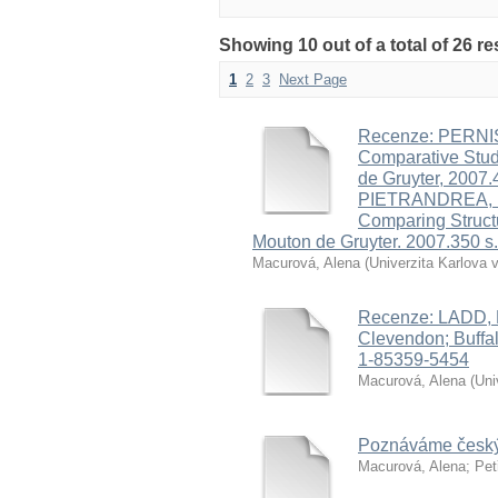
Showing 10 out of a total of 26 
1
2
3
Next Page
Recenze: PERNISS
Comparative Stud
de Gruyter, 2007
PIETRANDREA, P;
Comparing Structu
Mouton de Gruyter. 2007.350 s
Macurová, Alena
(
Univerzita Karlova 
Recenze: LADD, P
Clevendon; Buffal
1-85359-5454
Macurová, Alena
(
Uni
Poznáváme český
Macurová, Alena
;
Pet