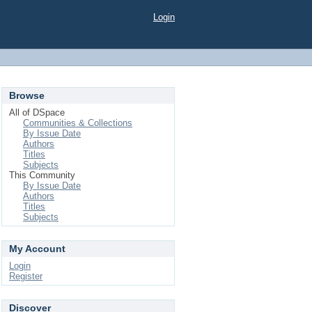
Login
Browse
All of DSpace
Communities & Collections
By Issue Date
Authors
Titles
Subjects
This Community
By Issue Date
Authors
Titles
Subjects
My Account
Login
Register
Discover