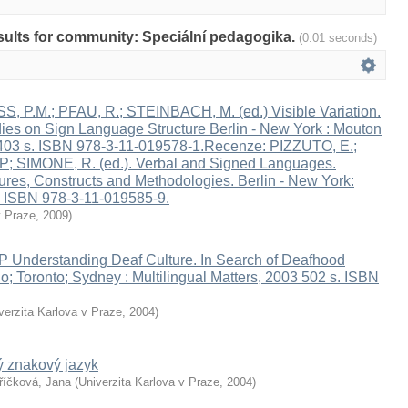
results for community: Speciální pedagogika.
(0.01 seconds)
, P.M.; PFAU, R.; STEINBACH, M. (ed.) Visible Variation.
ies on Sign Language Structure Berlin - New York : Mouton
.403 s. ISBN 978-3-11-019578-1.Recenze: PIZZUTO, E.;
 SIMONE, R. (ed.). Verbal and Signed Languages.
res, Constructs and Methodologies. Berlin - New York:
. ISBN 978-3-11-019585-9.
v Praze
,
2009
)
 Understanding Deaf Culture. In Search of Deafhood
o; Toronto; Sydney : Multilingual Matters, 2003 502 s. ISBN
verzita Karlova v Praze
,
2004
)
 znakový jazyk
říčková, Jana
(
Univerzita Karlova v Praze
,
2004
)