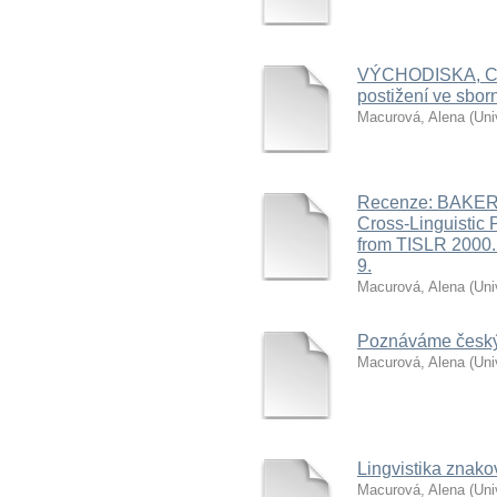
VÝCHODISKA, CES
postižení ve sbor
Macurová, Alena
(
Uni
Recenze: BAKER
Cross-Linguistic
from TISLR 2000.
9.
Macurová, Alena
(
Uni
Poznáváme český
Macurová, Alena
(
Uni
Lingvistika znakov
Macurová, Alena
(
Uni