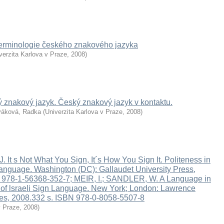
terminologie českého znakového jazyka
verzita Karlova v Praze
,
2008
)
znakový jazyk. Český znakový jazyk v kontaktu.
áková, Radka
(
Univerzita Karlova v Praze
,
2008
)
 It s Not What You Sign, It´s How You Sign It. Politeness in
anguage. Washington (DC): Gallaudet University Press,
 978-1-56368-352-7; MEIR, I.; SANDLER, W. A Language in
 of lsraeli Sign Language. New York; London: Lawrence
es, 2008.332 s. ISBN 978-0-8058-5507-8
v Praze
,
2008
)