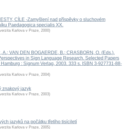
TY, CÍLE -Zamyšlení nad příspěvky o sluchovém
níku Paedagogica specialis XX.
verzita Karlova v Praze
,
2000
)
, A.; VAN DEN BOGAERDE, B.; CRASBORN, O. (Eds.).
 Perspectives in Sign Language Research. Selected Papers
 Hamburg : Signum Verlag, 2003. 333 s. ISBN 3-927731-88-
verzita Karlova v Praze
,
2004
)
 znakový jazyk
verzita Karlova v Praze
,
2003
)
ých jazyků na počátku třetího tisíciletí
verzita Karlova v Praze
,
2005
)