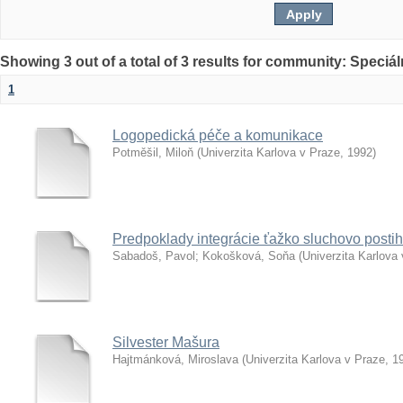
Showing 3 out of a total of 3 results for community: Speciá
1
Logopedická péče a komunikace
Potměšil, Miloň
(
Univerzita Karlova v Praze
,
1992
)
Predpoklady integrácie ťažko sluchovo posti
Sabadoš, Pavol
;
Kokošková, Soňa
(
Univerzita Karlova
Silvester Mašura
Hajtmánková, Miroslava
(
Univerzita Karlova v Praze
,
1