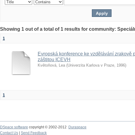
Showing 1 out of a total of 1 results for community: Speciá
1
Evropská konference ke vzdělávání zrakově 
záštitou ICEVH
Květoňová, Lea
(
Univerzita Karlova v Praze
,
1996
)
1
DSpace software
copyright © 2002-2012
Duraspace
Contact Us
|
Send Feedback