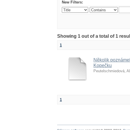
New Filters:
Showing 1 out of a total of 1 res
1
Několik poznámek 
Kopečku
Peutelschmiedová, A
1