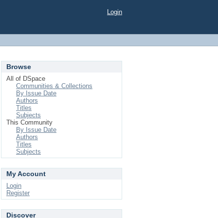
Login
Browse
All of DSpace
Communities & Collections
By Issue Date
Authors
Titles
Subjects
This Community
By Issue Date
Authors
Titles
Subjects
My Account
Login
Register
Discover