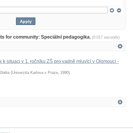
ults for community: Speciální pedagogika.
(0.017 seconds)
k situaci v 1. ročníku ZŠ pro vadně mluvící v Olomouci -
lžběta
(
Univerzita Karlova v Praze
,
1990
)