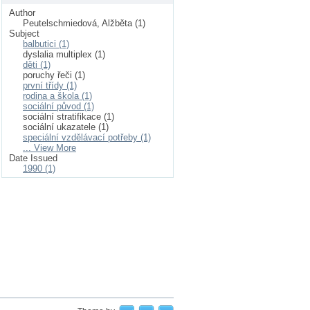
Author
Peutelschmiedová, Alžběta (1)
Subject
balbutici (1)
dyslalia multiplex (1)
děti (1)
poruchy řeči (1)
první třídy (1)
rodina a škola (1)
sociální původ (1)
sociální stratifikace (1)
sociální ukazatele (1)
speciální vzdělávací potřeby (1)
... View More
Date Issued
1990 (1)