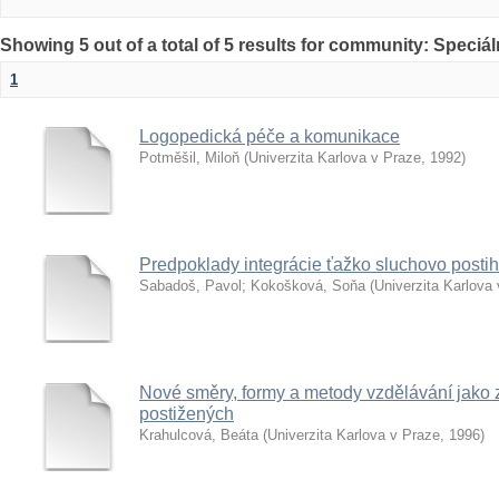
Showing 5 out of a total of 5 results for community: Speciá
1
Logopedická péče a komunikace
Potměšil, Miloň
(
Univerzita Karlova v Praze
,
1992
)
Predpoklady integrácie ťažko sluchovo posti
Sabadoš, Pavol
;
Kokošková, Soňa
(
Univerzita Karlova
Nové směry, formy a metody vzdělávání jako z
postižených
Krahulcová, Beáta
(
Univerzita Karlova v Praze
,
1996
)