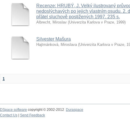
Recenze: HRUBÝ, J. Velký ilustrovaný průvod
nedoslýchavých po jejich vlastním osudu. 2. d
přátel sluchově postižených 1997. 235 s.
Albrecht, Miroslav
(
Univerzita Karlova v Praze
,
1999
)
Silvester Mašura
Hajtmánková, Miroslava
(
Univerzita Karlova v Praze
,
1
1
DSpace software
copyright © 2002-2012
Duraspace
Contact Us
|
Send Feedback