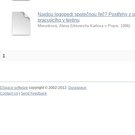
Najdou logopedi společnou řeč? Postřehy z p
pracujícího v terénu
Merunková, Alena
(
Univerzita Karlova v Praze
,
1996
)
1
DSpace software
copyright © 2002-2012
Duraspace
Contact Us
|
Send Feedback