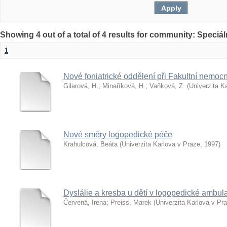
Showing 4 out of a total of 4 results for community: Speciá
1
Nové foniatrické oddělení při Fakultní nemocn
Gilarová, H.
;
Minaříková, H.
;
Vaňková, Z.
(
Univerzita K
Nové směry logopedické péče
Krahulcová, Beáta
(
Univerzita Karlova v Praze
,
1997
)
Dyslálie a kresba u dětí v logopedické ambul
Červená, Irena
;
Preiss, Marek
(
Univerzita Karlova v Pr