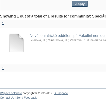
Showing 1 out of a total of 1 results for community: Speciá
1
Nové foniatrické oddělení při Fakultní nemocn
Gilarová, H.
;
Minaříková, H.
;
Vaňková, Z.
(
Univerzita K
1
DSpace software
copyright © 2002-2012
Duraspace
Contact Us
|
Send Feedback