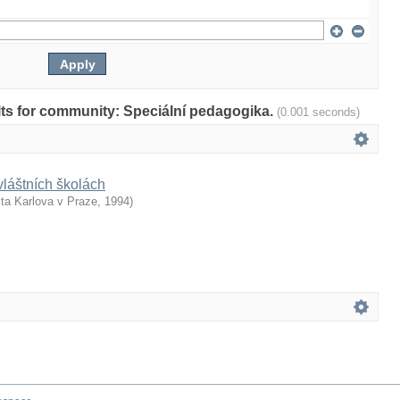
ults for community: Speciální pedagogika.
(0.001 seconds)
láštních školách
ita Karlova v Praze
,
1994
)