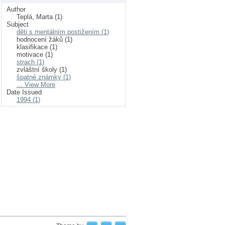
Author
Teplá, Marta (1)
Subject
děti s mentálním postižením (1)
hodnocení žáků (1)
klasifikace (1)
motivace (1)
strach (1)
zvláštní školy (1)
špatné známky (1)
... View More
Date Issued
1994 (1)