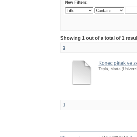
New Filters:
Showing 1 out of a total of 1 res
1
Konec pětek ve zv
Teplá, Marta
(
Univerz
1