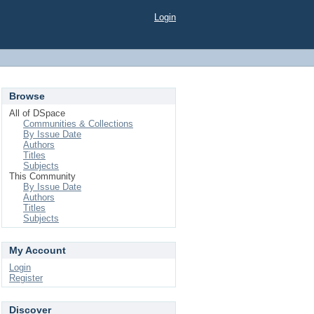
Login
Browse
All of DSpace
Communities & Collections
By Issue Date
Authors
Titles
Subjects
This Community
By Issue Date
Authors
Titles
Subjects
My Account
Login
Register
Discover