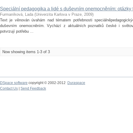
Speciální pedagogika a lidé s duševním onemocněním: otázky t
Furmaníková, Lada
(
Univerzita Karlova v Praze
,
2009
)
Text je věnován úvahám nad tématem potřebnosti speciálněpedagogický
duševním onemocněním. Vychází z aktuálních poznatků české i světové 
potvrzují potřebu ...
Now showing items 1-3 of 3
DSpace software
copyright © 2002-2012
Duraspace
Contact Us
|
Send Feedback