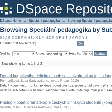
Browsing Speciální pedagogika by Subj
DSpace Reposit
DSpace Home
→
Speciální pedagogika
→
Browsing Speciální pedagogik
Browsing Speciální pedagogika by Subj
0-9
A
B
C
D
E
F
G
H
I
J
K
L
M
N
O
P
Q
R
S
T
U
V
W
X
Y
Z
Or enter first few letters:
Sort by:
Order:
Results:
Now showing items 1-3 of 3
Dopad kognitivního deficitu u osob se schizofrenií na jejich fu
Furmaníková, Lada
(
Univerzita Karlova v Praze
,
2010
)
Deficit kognitivních funkcí je dnes považován za jeden z jádrových přízna
osob se schizofrenií v běžném každodenním životě, ovlivňuje míru jejich samo
Přístup k pojetí dramaterapie českých a finských studentů (komp
Valenta, Milan
(
Univerzita Karlova v Praze
,
2005
)