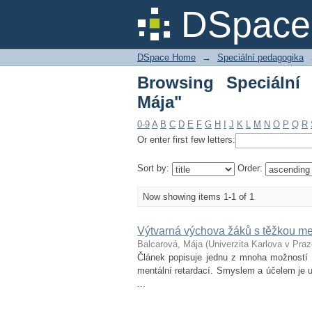
Browsing Speciální p
DSpace 
DSpace Home
→
Speciální pedagogika
Browsing Speciální
Mája"
0-9
A
B
C
D
E
F
G
H
I
J
K
L
M
N
O
P
Q
R
Or enter first few letters:
Sort by:
Order:
Now showing items 1-1 of 1
Výtvarná výchova žáků s těžkou men
Balcarová, Mája
(
Univerzita Karlova v Pra
Článek popisuje jednu z mnoha možností v
mentální retardací. Smyslem a účelem je u
...