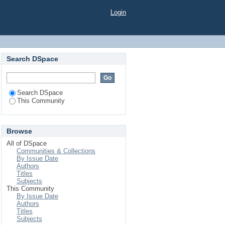
Login
Search DSpace
Search DSpace
This Community
Browse
All of DSpace
Communities & Collections
By Issue Date
Authors
Titles
Subjects
This Community
By Issue Date
Authors
Titles
Subjects