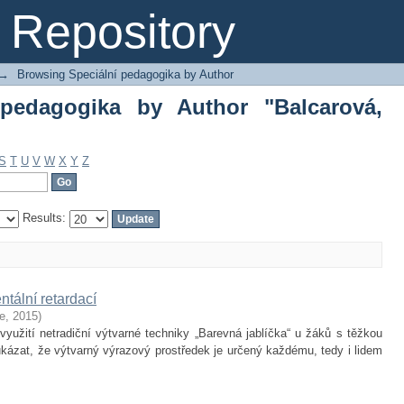
edagogika by Author "Balcarová, Mája"
Repository
→
Browsing Speciální pedagogika by Author
 pedagogika by Author "Balcarová,
S
T
U
V
W
X
Y
Z
Results:
tální retardací
ze
,
2015
)
yužití netradiční výtvarné techniky „Barevná jablíčka“ u žáků s těžkou
kázat, že výtvarný výrazový prostředek je určený každému, tedy i lidem