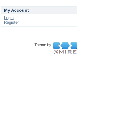
My Account
Login
Register
Theme by