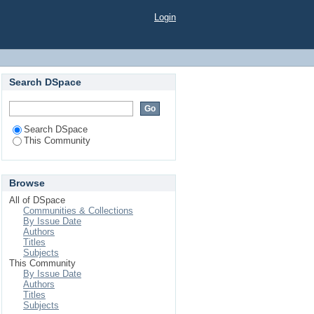
Login
Search DSpace
Search DSpace
This Community
Browse
All of DSpace
Communities & Collections
By Issue Date
Authors
Titles
Subjects
This Community
By Issue Date
Authors
Titles
Subjects