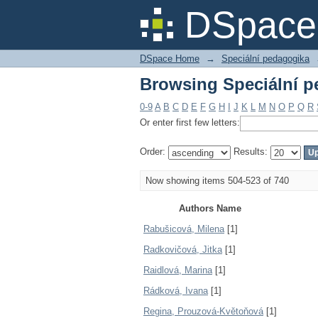
Browsing Speciální p
DSpace 
DSpace Home
→
Speciální pedagogika
Browsing Speciální p
0-9
A
B
C
D
E
F
G
H
I
J
K
L
M
N
O
P
Q
R
Or enter first few letters:
Order:
Results:
Now showing items 504-523 of 740
Authors Name
Rabušicová, Milena
[1]
Radkovičová, Jitka
[1]
Raidlová, Marina
[1]
Rádková, Ivana
[1]
Regina, Prouzová-Květoňová
[1]