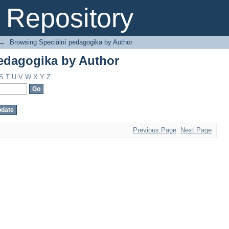
edagogika by Author
Repository
→
Browsing Speciální pedagogika by Author
edagogika by Author
S
T
U
V
W
X
Y
Z
Previous Page
Next Page