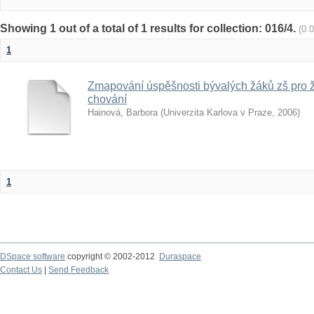
Showing 1 out of a total of 1 results for collection: 016/4.
(0.
1
Zmapování úspěšnosti bývalých žáků zš pro 
chování
Hainová, Barbora
(
Univerzita Karlova v Praze
,
2006
)
1
DSpace software
copyright © 2002-2012
Duraspace
Contact Us
|
Send Feedback