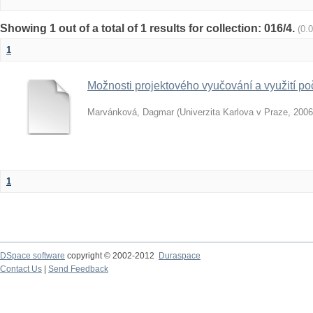
Showing 1 out of a total of 1 results for collection: 016/4.
(0.
1
Možnosti projektového vyučování a využití poč
Marvánková, Dagmar
(
Univerzita Karlova v Praze
,
2006
1
DSpace software
copyright © 2002-2012
Duraspace
Contact Us
|
Send Feedback