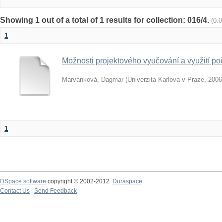
Showing 1 out of a total of 1 results for collection: 016/4.
(0.
1
Možnosti projektového vyučování a využití poč
Marvánková, Dagmar
(
Univerzita Karlova v Praze
,
2006
1
DSpace software
copyright © 2002-2012
Duraspace
Contact Us
|
Send Feedback