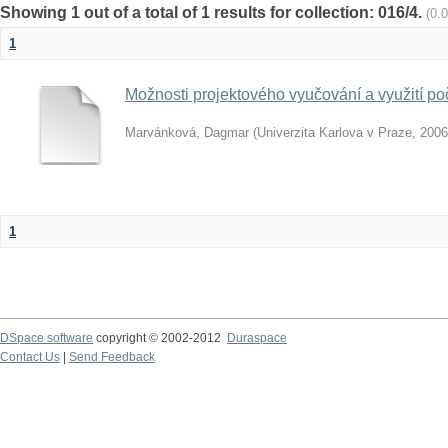
Showing 1 out of a total of 1 results for collection: 016/4.
(0.
1
Možnosti projektového vyučování a využití poč
Marvánková, Dagmar
(
Univerzita Karlova v Praze
,
2006
1
DSpace software
copyright © 2002-2012
Duraspace
Contact Us
|
Send Feedback