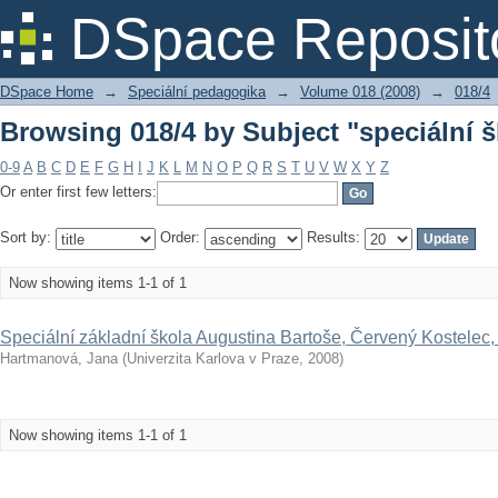
Browsing 018/4 by Subject "speciální š
DSpace Reposit
DSpace Home
→
Speciální pedagogika
→
Volume 018 (2008)
→
018/4
Browsing 018/4 by Subject "speciální š
0-9
A
B
C
D
E
F
G
H
I
J
K
L
M
N
O
P
Q
R
S
T
U
V
W
X
Y
Z
Or enter first few letters:
Sort by:
Order:
Results:
Now showing items 1-1 of 1
Speciální základní škola Augustina Bartoše, Červený Kostele
Hartmanová, Jana
(
Univerzita Karlova v Praze
,
2008
)
Now showing items 1-1 of 1