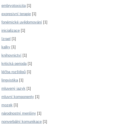
embryotoxicita
[1]
expresivní terapie
[1]
fonémické uvědomování
[1]
inicializace
[1]
Izrael
[1]
kalky
[1]
knihovnictví
[1]
kritická perioda
[1]
léčba rozštěpů
[1]
lingvistika
[1]
mluvený jazyk
[1]
mluvní komponenty
[1]
mozek
[1]
národnostní menšiny
[1]
nonverbální komunikace
[1]