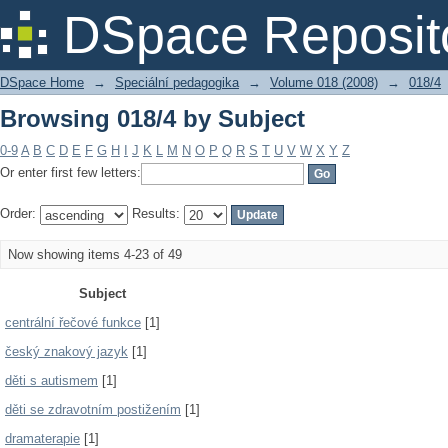
Browsing 018/4 by Subject
DSpace Reposit
DSpace Home
→
Speciální pedagogika
→
Volume 018 (2008)
→
018/4
Browsing 018/4 by Subject
0-9
A
B
C
D
E
F
G
H
I
J
K
L
M
N
O
P
Q
R
S
T
U
V
W
X
Y
Z
Or enter first few letters:
Order:
Results:
Now showing items 4-23 of 49
Subject
centrální řečové funkce
[1]
český znakový jazyk
[1]
děti s autismem
[1]
děti se zdravotním postižením
[1]
dramaterapie
[1]