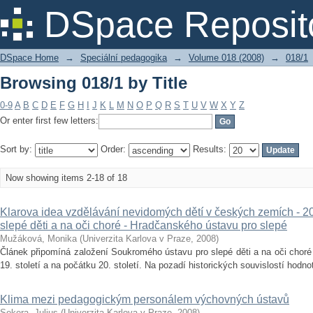
Browsing 018/1 by Title
DSpace Reposit
DSpace Home
→
Speciální pedagogika
→
Volume 018 (2008)
→
018/1
Browsing 018/1 by Title
0-9
A
B
C
D
E
F
G
H
I
J
K
L
M
N
O
P
Q
R
S
T
U
V
W
X
Y
Z
Or enter first few letters:
Sort by:
Order:
Results:
Now showing items 2-18 of 18
Klarova idea vzdělávání nevidomých dětí v českých zemích - 2
slepé děti a na oči choré - Hradčanského ústavu pro slepé
Mužáková, Monika
(
Univerzita Karlova v Praze
,
2008
)
Článek připomíná založení Soukromého ústavu pro slepé děti a na oči choré
19. století a na počátku 20. století. Na pozadí historických souvislostí hodno
Klima mezi pedagogickým personálem výchovných ústavů
Sekera, Julius
(
Univerzita Karlova v Praze
,
2008
)