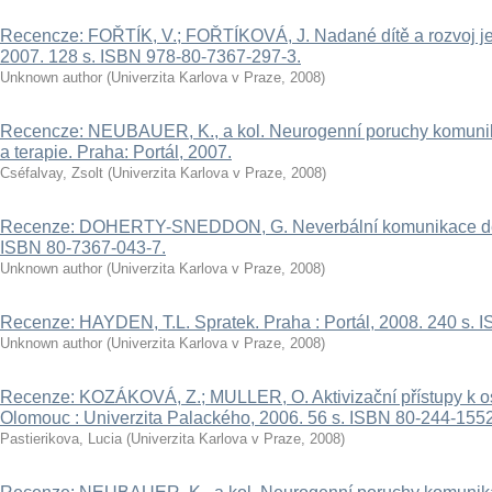
Recencze: FOŘTÍK, V.; FOŘTÍKOVÁ, J. Nadané dítě a rozvoj jeh
2007. 128 s. ISBN 978-80-7367-297-3.
Unknown author
(
Univerzita Karlova v Praze
,
2008
)
Recencze: NEUBAUER, K., a kol. Neurogenní poruchy komunik
a terapie. Praha: Portál, 2007.
Cséfalvay, Zsolt
(
Univerzita Karlova v Praze
,
2008
)
Recenze: DOHERTY-SNEDDON, G. Neverbální komunikace dětí. 
ISBN 80-7367-043-7.
Unknown author
(
Univerzita Karlova v Praze
,
2008
)
Recenze: HAYDEN, T.L. Spratek. Praha : Portál, 2008. 240 s. 
Unknown author
(
Univerzita Karlova v Praze
,
2008
)
Recenze: KOZÁKOVÁ, Z.; MULLER, O. Aktivizační přístupy k 
Olomouc : Univerzita Palackého, 2006. 56 s. ISBN 80-244-1552
Pastierikova, Lucia
(
Univerzita Karlova v Praze
,
2008
)