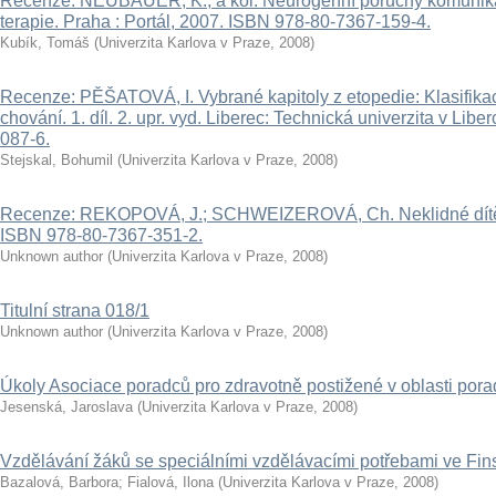
Recenze: NEUBAUER, K., a kol. Neurogenní poruchy komunika
terapie. Praha : Portál, 2007. ISBN 978-80-7367-159-4.
Kubík, Tomáš
(
Univerzita Karlova v Praze
,
2008
)
Recenze: PĚŠATOVÁ, I. Vybrané kapitoly z etopedie: Klasifika
chování. 1. díl. 2. upr. vyd. Liberec: Technická univerzita v Lib
087-6.
Stejskal, Bohumil
(
Univerzita Karlova v Praze
,
2008
)
Recenze: REKOPOVÁ, J.; SCHWEIZEROVÁ, Ch. Neklidné dítě. P
ISBN 978-80-7367-351-2.
Unknown author
(
Univerzita Karlova v Praze
,
2008
)
Titulní strana 018/1
Unknown author
(
Univerzita Karlova v Praze
,
2008
)
Úkoly Asociace poradců pro zdravotně postižené v oblasti pora
Jesenská, Jaroslava
(
Univerzita Karlova v Praze
,
2008
)
Vzdělávání žáků se speciálními vzdělávacími potřebami ve Fin
Bazalová, Barbora
;
Fialová, Ilona
(
Univerzita Karlova v Praze
,
2008
)