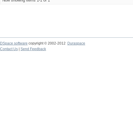
Now showing items 1-1 of 1
DSpace software
copyright © 2002-2012
Duraspace
Contact Us
|
Send Feedback