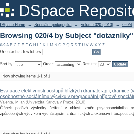
Browsing 020/4 by Subject "dotazníky"
DSpace Reposit
DSpace Home
→
Speciální pedagogika
→
Volume 020 (2010)
→
020/4
Browsing 020/4 by Subject "dotazníky"
0-9
A
B
C
D
E
F
G
H
I
J
K
L
M
N
O
P
Q
R
S
T
U
V
W
X
Y
Z
Or enter first few letters:
Sort by:
Order:
Results:
Now showing items 1-1 of 1
Evaluace efektivnosti postupů blízkých dramaterapii, dramice 
osobnostně-sociálnímu výcviku v pregraduální přípravě speciá
Valenta, Milan
(
Univerzita Karlova v Praze
,
2010
)
Článek podává výsledky šetření v oblasti změn psychosociálního prof
způsobených výcvikem vycházejícím z dramických a expresivní terapeutických