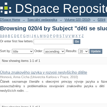
Browsing 020/4 by Subject "děti se sl
DSpace Reposit
DSpace Home
→
Speciální pedagogika
→
Volume 020 (2010)
→
020/4
Browsing 020/4 by Subject "děti se sl
0-9
A
B
C
D
E
F
G
H
I
J
K
L
M
N
O
P
Q
R
S
T
U
V
W
X
Y
Z
Or enter first few letters:
Sort by:
Order:
Results:
Now showing items 1-1 of 1
Úloha znakového jazyka v rozvoji neslyšícího dítěte
Hronová, Anna Cícha
(
Univerzita Karlova v Praze
,
2010
)
Článek seznamuje čtenáře s obecnými principy vývoje jazyka a fáze
usouvztažněny s problematikou osvojování znakového jazyka u dětí vy
neslyšících rodin. ...