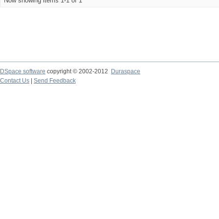
Now showing items 1-1 of 1
DSpace software
copyright © 2002-2012
Duraspace
Contact Us
|
Send Feedback