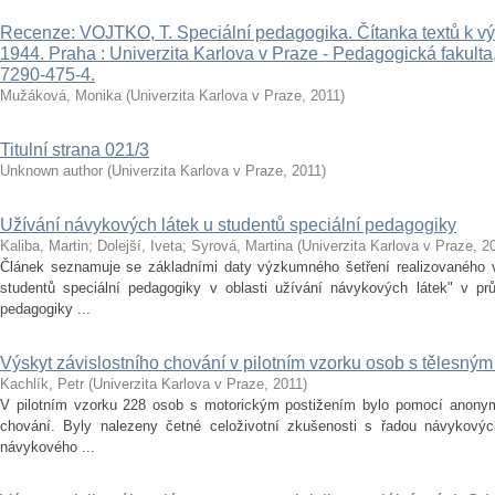
Recenze: VOJTKO, T. Speciální pedagogika. Čítanka textů k v
1944. Praha : Univerzita Karlova v Praze - Pedagogická fakult
7290-475-4.
Mužáková, Monika
(
Univerzita Karlova v Praze
,
2011
)
Titulní strana 021/3
Unknown author
(
Univerzita Karlova v Praze
,
2011
)
Užívání návykových látek u studentů speciální pedagogiky
Kaliba, Martin
;
Dolejší, Iveta
;
Syrová, Martina
(
Univerzita Karlova v Praze
,
2
Článek seznamuje se základními daty výzkumného šetření realizovaného v 
studentů speciální pedagogiky v oblasti užívání návykových látek" v pr
pedagogiky ...
Výskyt závislostního chování v pilotním vzorku osob s tělesným
Kachlík, Petr
(
Univerzita Karlova v Praze
,
2011
)
V pilotním vzorku 228 osob s motorickým postižením bylo pomocí anonymn
chování. Byly nalezeny četné celoživotní zkušenosti s řadou návykových
návykového ...