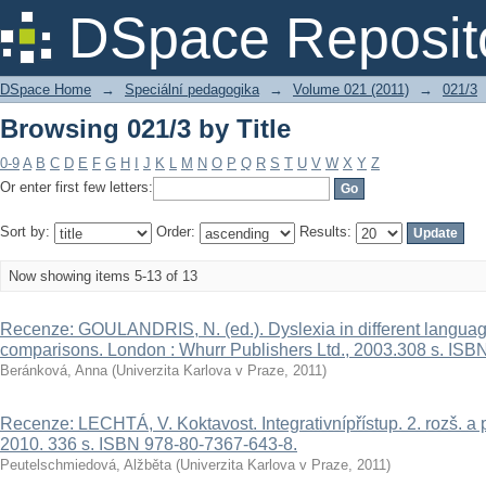
Browsing 021/3 by Title
DSpace Reposit
DSpace Home
→
Speciální pedagogika
→
Volume 021 (2011)
→
021/3
Browsing 021/3 by Title
0-9
A
B
C
D
E
F
G
H
I
J
K
L
M
N
O
P
Q
R
S
T
U
V
W
X
Y
Z
Or enter first few letters:
Sort by:
Order:
Results:
Now showing items 5-13 of 13
Recenze: GOULANDRIS, N. (ed.). Dyslexia in different language
comparisons. London : Whurr Publishers Ltd., 2003.308 s. ISB
Beránková, Anna
(
Univerzita Karlova v Praze
,
2011
)
Recenze: LECHTÁ, V. Koktavost. Integrativnípřístup. 2. rozš. a p
2010. 336 s. ISBN 978-80-7367-643-8.
Peutelschmiedová, Alžběta
(
Univerzita Karlova v Praze
,
2011
)