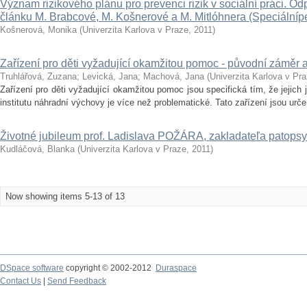
Význam rizikového plánu pro prevenci rizik v sociální práci. O
článku M. Brabcové, M. Košnerové a M. Mitlóhnera (Speciálníped
Košnerová, Monika
(
Univerzita Karlova v Praze
,
2011
)
Zařízení pro děti vyžadující okamžitou pomoc - původní záměr
Truhlářová, Zuzana
;
Levická, Jana
;
Machová, Jana
(
Univerzita Karlova v Pr
Zařízení pro děti vyžadující okamžitou pomoc jsou specifická tím, že jejic
institutu náhradní výchovy je více než problematické. Tato zařízení jsou urče
Životné jubileum prof. Ladislava POŽÁRA, zakladateľa patops
Kudláčová, Blanka
(
Univerzita Karlova v Praze
,
2011
)
Now showing items 5-13 of 13
DSpace software
copyright © 2002-2012
Duraspace
Contact Us
|
Send Feedback