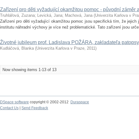
Zařízení pro děti vyžadující okamžitou pomoc - původní záměr
Truhlářová, Zuzana
;
Levická, Jana
;
Machová, Jana
(
Univerzita Karlova v Pr
Zařízení pro děti vyžadující okamžitou pomoc jsou specifická tím, že jejic
institutu náhradní výchovy je více než problematické. Tato zařízení jsou urče
Životné jubileum prof. Ladislava POŽÁRA, zakladateľa patops
Kudláčová, Blanka
(
Univerzita Karlova v Praze
,
2011
)
Now showing items 1-13 of 13
DSpace software
copyright © 2002-2012
Duraspace
Contact Us
|
Send Feedback