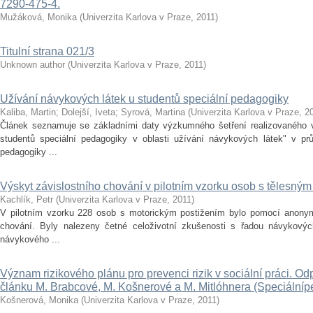
7290-475-4.
Mužáková, Monika
(
Univerzita Karlova v Praze
,
2011
)
Titulní strana 021/3
Unknown author
(
Univerzita Karlova v Praze
,
2011
)
Užívání návykových látek u studentů speciální pedagogiky
Kaliba, Martin
;
Dolejší, Iveta
;
Syrová, Martina
(
Univerzita Karlova v Praze
,
2
Článek seznamuje se základními daty výzkumného šetření realizovaného v 
studentů speciální pedagogiky v oblasti užívání návykových látek" v pr
pedagogiky ...
Výskyt závislostního chování v pilotním vzorku osob s tělesným
Kachlík, Petr
(
Univerzita Karlova v Praze
,
2011
)
V pilotním vzorku 228 osob s motorickým postižením bylo pomocí anonymn
chování. Byly nalezeny četné celoživotní zkušenosti s řadou návykových
návykového ...
Význam rizikového plánu pro prevenci rizik v sociální práci. O
článku M. Brabcové, M. Košnerové a M. Mitlóhnera (Speciálníped
Košnerová, Monika
(
Univerzita Karlova v Praze
,
2011
)