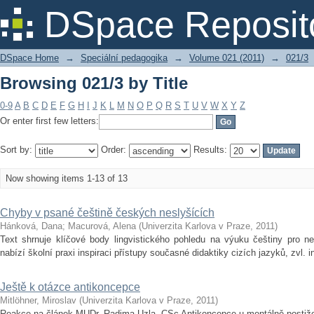
Browsing 021/3 by Title
DSpace Reposit
DSpace Home
→
Speciální pedagogika
→
Volume 021 (2011)
→
021/3
Browsing 021/3 by Title
0-9
A
B
C
D
E
F
G
H
I
J
K
L
M
N
O
P
Q
R
S
T
U
V
W
X
Y
Z
Or enter first few letters:
Sort by:
Order:
Results:
Now showing items 1-13 of 13
Chyby v psané češtině českých neslyšících
Hánková, Dana
;
Macurová, Alena
(
Univerzita Karlova v Praze
,
2011
)
Text shrnuje klíčové body lingvistického pohledu na výuku češtiny pro nes
nabízí školní praxi inspiraci přístupy současné didaktiky cizích jazyků, zvl. i
Ještě k otázce antikoncepce
Mitlöhner, Miroslav
(
Univerzita Karlova v Praze
,
2011
)
Reakce na článek MUDr. Radima Uzla, CSc Antikoncepce u mentálně postiž