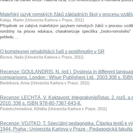
Mateřský jazyk romských žáků základních škol v procesu vzděl
Kaleja, Martin
(
Univerzita Karlova v Praze
,
2011
)
Příspěvek se zabývá mateřským jazykem romských žáků v procesu vzděláv
romštiny na proces edukace, charakterizuje specifika „česko-romského"
pohledu ...
O komplexnej rehabilitácii ľudí s postihnutím v SR
Bizová, Naďa
(
Univerzita Karlova v Praze
,
2011
)
Recenze: GOULANDRIS, N. (ed.). Dyslexia in different language
comparisons. London : Whurr Publishers Ltd., 2003.308 s. ISB
Beránková, Anna
(
Univerzita Karlova v Praze
,
2011
)
Recenze: LECHTÁ, V. Koktavost. Integrativnípřístup. 2. rozš. a p
2010. 336 s. ISBN 978-80-7367-643-8.
Peutelschmiedová, Alžběta
(
Univerzita Karlova v Praze
,
2011
)
Recenze: VOJTKO, T. Speciální pedagogika. Čítanka textů k v
1944. Praha : Univerzita Karlova v Praze - Pedagogická fakult