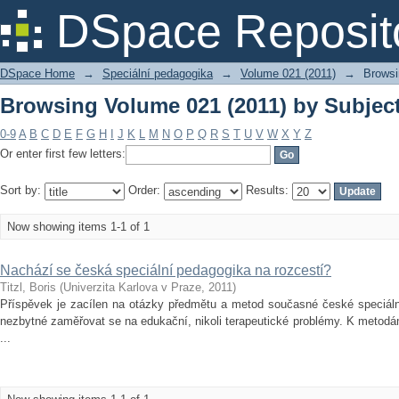
Browsing Volume 021 (2011) by Subject
DSpace Reposit
DSpace Home
→
Speciální pedagogika
→
Volume 021 (2011)
→
Browsi
Browsing Volume 021 (2011) by Subject
0-9
A
B
C
D
E
F
G
H
I
J
K
L
M
N
O
P
Q
R
S
T
U
V
W
X
Y
Z
Or enter first few letters:
Sort by:
Order:
Results:
Now showing items 1-1 of 1
Nachází se česká speciální pedagogika na rozcestí?
Titzl, Boris
(
Univerzita Karlova v Praze
,
2011
)
Příspěvek je zacílen na otázky předmětu a metod současné české speciáln
nezbytné zaměřovat se na edukační, nikoli terapeutické problémy. K metodám
...