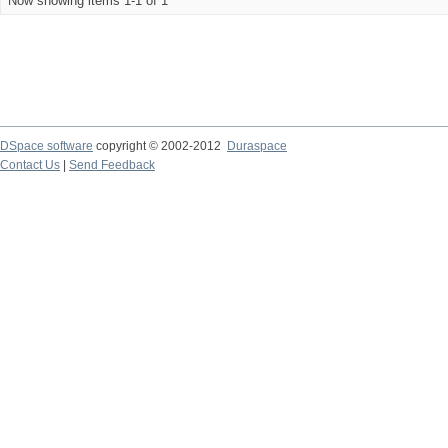
Now showing items 1-1 of 1
DSpace software
copyright © 2002-2012
Duraspace
Contact Us
|
Send Feedback