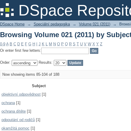
Browsing Volume 021 (2011) by Subjec
DSpace Reposit
DSpace Home
→
Speciální pedagogika
→
Volume 021 (2011)
→
Browsi
Browsing Volume 021 (2011) by Subjec
0-9
A
B
C
D
E
F
G
H
I
J
K
L
M
N
O
P
Q
R
S
T
U
V
W
X
Y
Z
Or enter first few letters:
Order:
Results:
Now showing items 85-104 of 188
Subject
objektivní odpovědnost
[1]
ochrana
[1]
ochrana dítěte
[1]
odpoutání od rodičů
[1]
okamžitá pomoc
[1]