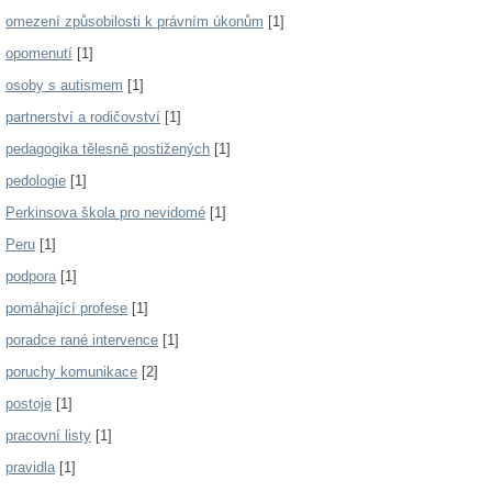
omezení způsobilosti k právním úkonům
[1]
opomenutí
[1]
osoby s autismem
[1]
partnerství a rodičovství
[1]
pedagogika tělesně postižených
[1]
pedologie
[1]
Perkinsova škola pro nevidomé
[1]
Peru
[1]
podpora
[1]
pomáhající profese
[1]
poradce rané intervence
[1]
poruchy komunikace
[2]
postoje
[1]
pracovní listy
[1]
pravidla
[1]