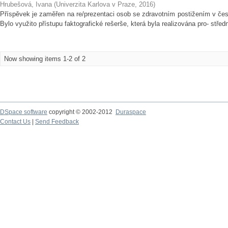
Hrubešová, Ivana
(
Univerzita Karlova v Praze
,
2016
)
Příspěvek je zaměřen na re/prezentaci osob se zdravotním postižením v če
Bylo využito přístupu faktografické rešerše, která byla realizována pro- stře
Now showing items 1-2 of 2
DSpace software
copyright © 2002-2012
Duraspace
Contact Us
|
Send Feedback