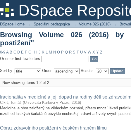
Browsing Volume 026 (2016) by Subject
DSpace Reposit
DSpace Home
→
Speciální pedagogika
→
Volume 026 (2016)
→
Browsi
Browsing Volume 026 (2016) by S
postižení"
0-9
A
B
C
D
E
F
G
H
I
J
K
L
M
N
O
P
Q
R
S
T
U
V
W
X
Y
Z
Or enter first few letters:
Sort by:
Order:
Results:
Now showing items 1-2 of 2
Iracionalita v medicíně a její dopad na rodiny dětí se zdravotní
Cikrt, Tomáš
(
Univerzita Karlova v Praze
,
2016
)
Medicína je obor založený na vědeckém poznání, přesto mnozí lékaři praktikuj
rozdíl od laických šarlatánů obvykle neohrožují zdraví a životy svých pacient
Obraz zdravotního postižení v českém hraném filmu