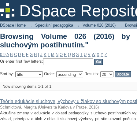
Browsing Volume 026 (2016) by Subject
DSpace Reposit
DSpace Home
→
Speciální pedagogika
→
Volume 026 (2016)
→
Browsi
Browsing Volume 026 (2016) by S
sluchovým postihnutím."
0-9
A
B
C
D
E
F
G
H
I
J
K
L
M
N
O
P
Q
R
S
T
U
V
W
X
Y
Z
Or enter first few letters:
Sort by:
Order:
Results:
Now showing items 1-1 of 1
Teória edukácie sluchovej výchovy u žiakov so sluchovým post
Schmidtová, Margita
(
Univerzita Karlova v Praze
,
2016
)
Aktuálne zmeny v edukácie v oblasti pedagogiky sluchovo postihnutých vy
zásad, princípov a úloh v oblasti sluchovej výchovy pri stimulovaní počuti
...