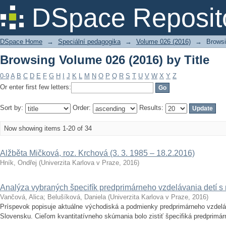
Browsing Volume 026 (2016) by Title
DSpace Reposit
DSpace Home
→
Speciální pedagogika
→
Volume 026 (2016)
→
Browsi
Browsing Volume 026 (2016) by Title
0-9
A
B
C
D
E
F
G
H
I
J
K
L
M
N
O
P
Q
R
S
T
U
V
W
X
Y
Z
Or enter first few letters:
Sort by:
Order:
Results:
Now showing items 1-20 of 34
Alžběta Mičková, roz. Krchová (3. 3. 1985 – 18.2.2016)
Hník, Ondřej
(
Univerzita Karlova v Praze
,
2016
)
Analýza vybraných špecifík predprimárneho vzdelávania detí s
Vančová, Alica
;
Belušíková, Daniela
(
Univerzita Karlova v Praze
,
2016
)
Príspevok popisuje aktuálne východiská a podmienky predprimárneho vzdelá
Slovensku. Cieľom kvantitatívneho skúmania bolo zistiť špecifiká predprimár