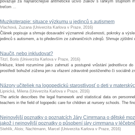
považuje za najnáročnejšie aritmetické učivo žiakov s ľahkým stupňom m
treťom ...
Muzikoterapie: situace výzkumu u jedinců s autismem
Vlachová, Zuzana
(
Univerzita Karlova v Praze
,
2016
)
Článek popisuje a shrnuje dosavadní významné zkušenosti, pokroky a výsle
jedinců s autismem, a to především ze zahraničních zdrojů. Shrnuje zjištění
Naučit, nebo inkludovat?
Titzl, Boris
(
Univerzita Karlova v Praze
,
2016
)
Inkluze, které rozumíme jako zahrnutí a postupné vrůstání jednotlivce d
prostředí bohužel zúžena jen na vřazení zdravotně postiženého či sociálně 
Názory učiteliek na logopedickú starostlivosť o deti v materský
Lipnická, Milena
(
Univerzita Karlova v Praze
,
2016
)
The article describes the legal framework and statistical data on personne
teachers in the field of logopedic care for children at nursery schools. The fi
Nejnovější poznatky o poznatcích Járy Cimrmana o dětské moz
jakož i nejnovější poznatky o působení járy cimrmana v léčebně
Stehlík, Alois
;
Nachtmann, Marcel
(
Univerzita Karlova v Praze
,
2016
)