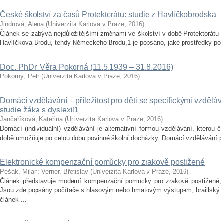
České školství za časů Protektorátu: studie z Havlíčkobrodska
Jindrová, Alena
(
Univerzita Karlova v Praze
,
2016
)
Článek se zabývá nejdůležitějšími změnami ve školství v době Protektorátu
Havlíčkova Brodu, tehdy Německého Brodu,1 je popsáno, jaké prostředky použ
Doc. PhDr. Věra Pokorná (11.5.1939 – 31.8.2016)
Pokorný, Petr
(
Univerzita Karlova v Praze
,
2016
)
Domácí vzdělávání – příležitost pro děti se specifickými vzděl
studie žáka s dyslexií1
Jančaříková, Kateřina
(
Univerzita Karlova v Praze
,
2016
)
Domácí (individuální) vzdělávání je alternativní formou vzdělávání, ktero
době umožňuje po celou dobu povinné školní docházky. Domácí vzdělávání po
Elektronické kompenzační pomůcky pro zrakově postižené
Pešák, Milan
;
Verner, Břetislav
(
Univerzita Karlova v Praze
,
2016
)
Článek představuje moderní kompenzační pomůcky pro zrakově postižené, k
Jsou zde popsány počítače s hlasovým nebo hmatovým výstupem, braillský 
článek ...