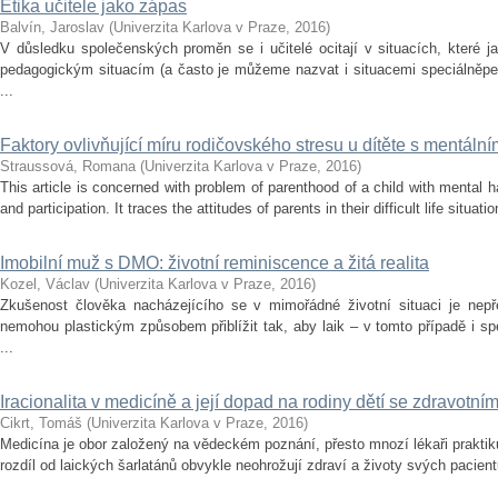
Etika učitele jako zápas
Balvín, Jaroslav
(
Univerzita Karlova v Praze
,
2016
)
V důsledku společenských proměn se i učitelé ocitají v situacích, které j
pedagogickým situacím (a často je můžeme nazvat i situacemi speciálněpe
...
Faktory ovlivňující míru rodičovského stresu u dítěte s mentáln
Straussová, Romana
(
Univerzita Karlova v Praze
,
2016
)
This article is concerned with problem of parenthood of a child with mental 
and participation. It traces the attitudes of parents in their difficult life situatio
Imobilní muž s DMO: životní reminiscence a žitá realita
Kozel, Václav
(
Univerzita Karlova v Praze
,
2016
)
Zkušenost člověka nacházejícího se v mimořádné životní situaci je nepře
nemohou plastickým způsobem přiblížit tak, aby laik – v tomto případě i sp
...
Iracionalita v medicíně a její dopad na rodiny dětí se zdravotní
Cikrt, Tomáš
(
Univerzita Karlova v Praze
,
2016
)
Medicína je obor založený na vědeckém poznání, přesto mnozí lékaři praktikuj
rozdíl od laických šarlatánů obvykle neohrožují zdraví a životy svých pacient