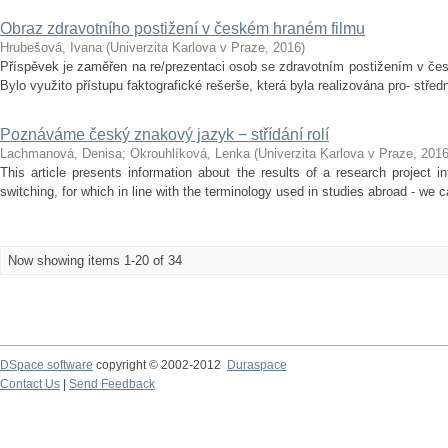
Obraz zdravotního postižení v českém hraném filmu
Hrubešová, Ivana
(
Univerzita Karlova v Praze
,
2016
)
Příspěvek je zaměřen na re/prezentaci osob se zdravotním postižením v če
Bylo využito přístupu faktografické rešerše, která byla realizována pro- stře
Poznáváme český znakový jazyk − střídání rolí
Lachmanová, Denisa
;
Okrouhlíková, Lenka
(
Univerzita Karlova v Praze
,
201
This article presents information about the results of a research project 
switching, for which in line with the terminology used in studies abroad - we c
Now showing items 1-20 of 34
DSpace software
copyright © 2002-2012
Duraspace
Contact Us
|
Send Feedback