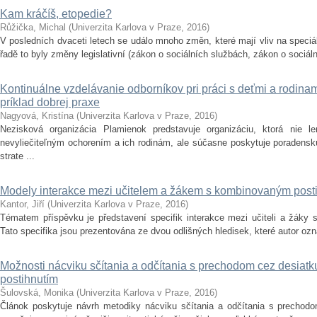
Kam kráčíš, etopedie?
Růžička, Michal
(
Univerzita Karlova v Praze
,
2016
)
V posledních dvaceti letech se událo mnoho změn, které mají vliv na speciá
řadě to byly změny legislativní (zákon o sociálních službách, zákon o sociáln
Kontinuálne vzdelávanie odborníkov pri práci s deťmi a rodinami 
príklad dobrej praxe
Nagyová, Kristína
(
Univerzita Karlova v Praze
,
2016
)
Nezisková organizácia Plamienok predstavuje organizáciu, ktorá nie le
nevyliečiteľným ochorením a ich rodinám, ale súčasne poskytuje poradens
strate ...
Modely interakce mezi učitelem a žákem s kombinovaným post
Kantor, Jiří
(
Univerzita Karlova v Praze
,
2016
)
Tématem příspěvku je představení specifik interakce mezi učiteli a žáky
Tato specifika jsou prezentována ze dvou odlišných hledisek, které autor označ
Možnosti nácviku sčítania a odčítania s prechodom cez desiat
postihnutím
Šulovská, Monika
(
Univerzita Karlova v Praze
,
2016
)
Článok poskytuje návrh metodiky nácviku sčítania a odčítania s prechod