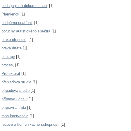
pedagogická dokumentace,
[1]
Plamienok
[1]
podpůrná opatření,
[1]
poruchy autistického spektra
[1]
praxe etopedie,
[1]
práva dítěte
[1]
princípy
[1]
proces,
[1]
Protektorát
[1]
přehledová studie
[1]
případová studie
[1]
příprava učitelů
[1]
přípravná třída
[1]
raná intervencia
[1]
rečové a komunikačné schopnosti
[1]