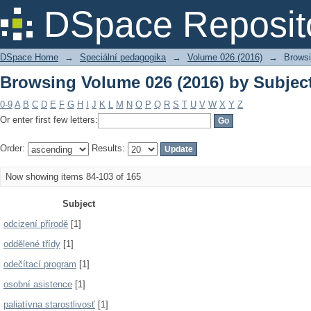
Browsing Volume 026 (2016) by Subjec
DSpace Reposit
DSpace Home
→
Speciální pedagogika
→
Volume 026 (2016)
→
Browsi
Browsing Volume 026 (2016) by Subjec
0-9
A
B
C
D
E
F
G
H
I
J
K
L
M
N
O
P
Q
R
S
T
U
V
W
X
Y
Z
Or enter first few letters:
Order:
Results:
Now showing items 84-103 of 165
Subject
odcizení přírodě
[1]
oddělené třídy
[1]
odečítací program
[1]
osobní asistence
[1]
paliatívna starostlivosť
[1]