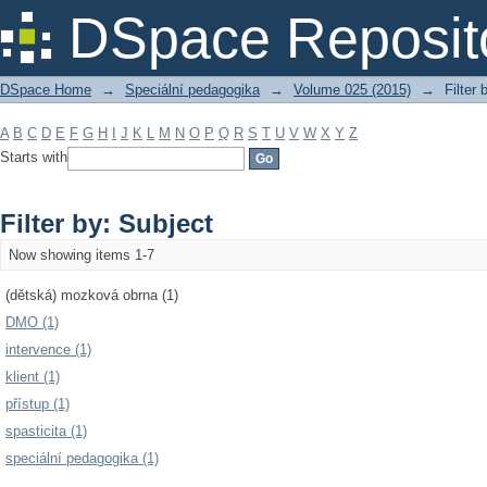
Filter by: Subject
DSpace Reposit
DSpace Home
→
Speciální pedagogika
→
Volume 025 (2015)
→
Filter 
A
B
C
D
E
F
G
H
I
J
K
L
M
N
O
P
Q
R
S
T
U
V
W
X
Y
Z
Starts with
Filter by: Subject
Now showing items 1-7
(dětská) mozková obrna (1)
DMO (1)
intervence (1)
klient (1)
přístup (1)
spasticita (1)
speciální pedagogika (1)