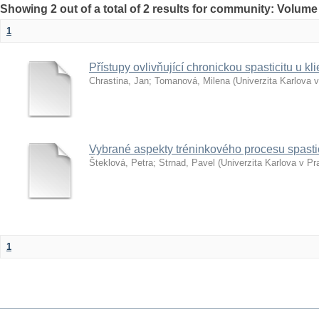
Showing 2 out of a total of 2 results for community: Volume
1
Přístupy ovlivňující chronickou spasticitu u 
Chrastina, Jan
;
Tomanová, Milena
(
Univerzita Karlova 
Vybrané aspekty tréninkového procesu spastic
Šteklová, Petra
;
Strnad, Pavel
(
Univerzita Karlova v Pr
1