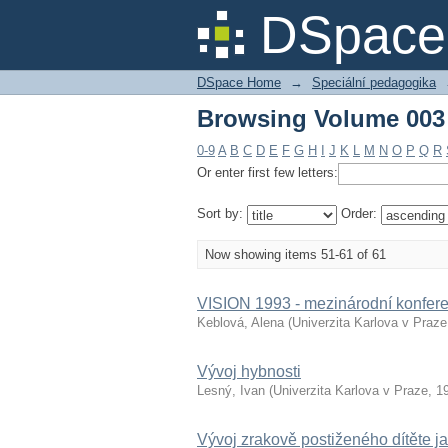
Browsing Volume 003 (
DSpace 
DSpace Home
→
Speciální pedagogika
Browsing Volume 003 (
0-9
A
B
C
D
E
F
G
H
I
J
K
L
M
N
O
P
Q
R
Or enter first few letters:
Sort by:
Order:
Now showing items 51-61 of 61
VISION 1993 - mezinárodní konfer
Keblová, Alena
(
Univerzita Karlova v Praze
Vývoj hybnosti
Lesný, Ivan
(
Univerzita Karlova v Praze
,
1
Vývoj zrakově postiženého dítěte ja