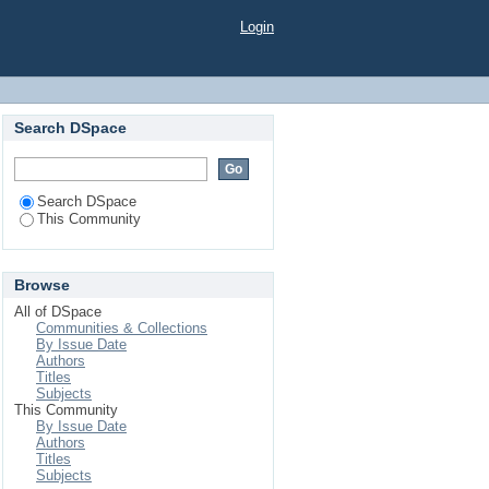
Login
Search DSpace
Search DSpace
This Community
Browse
All of DSpace
Communities & Collections
By Issue Date
Authors
Titles
Subjects
This Community
By Issue Date
Authors
Titles
Subjects