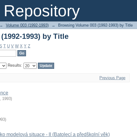
1992-1993) by Title
Repository
→
Volume 003 (1992-1993)
→
Browsing Volume 003 (1992-1993) by Title
1992-1993) by Title
S
T
U
V
W
X
Y
Z
Results:
Previous Page
ence
,
1993
)
993
)
ko modelová situace - II (Batolecí a předškolní věk)