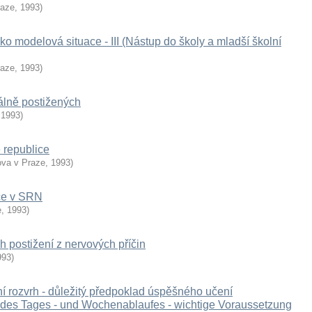
raze
,
1993
)
ko modelová situace - III (Nástup do školy a mladší školní
raze
,
1993
)
álně postižených
,
1993
)
 republice
ova v Praze
,
1993
)
ace v SRN
e
,
1993
)
h postižení z nervových příčin
993
)
í rozvrh - důležitý předpoklad úspěšného učení
 des Tages - und Wochenablaufes - wichtige Voraussetzung