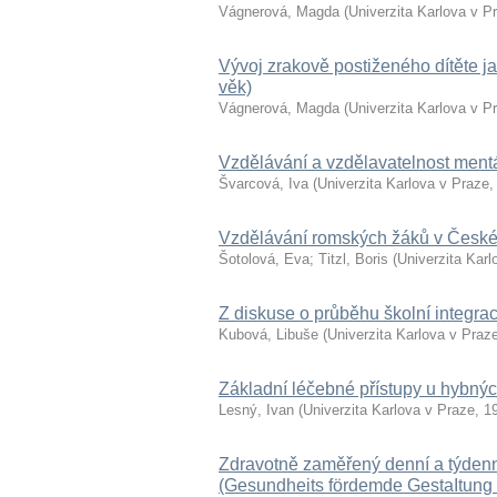
Vágnerová, Magda
(
Univerzita Karlova v P
Vývoj zrakově postiženého dítěte ja
věk)
Vágnerová, Magda
(
Univerzita Karlova v P
Vzdělávání a vzdělavatelnost ment
Švarcová, Iva
(
Univerzita Karlova v Praze
Vzdělávání romských žáků v České
Šotolová, Eva
;
Titzl, Boris
(
Univerzita Karl
Z diskuse o průběhu školní integr
Kubová, Libuše
(
Univerzita Karlova v Praz
Základní léčebné přístupy u hybnýc
Lesný, Ivan
(
Univerzita Karlova v Praze
,
1
Zdravotně zaměřený denní a týdenn
(Gesundheits fördemde GestaItung