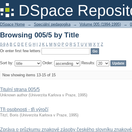
Browsing 005/5 by Title
DSpace Reposit
DSpace Home
→
Speciální pedagogika
→
Volume 005 (1994-1995)
→
0
Browsing 005/5 by Title
0-9
A
B
C
D
E
F
G
H
I
J
K
L
M
N
O
P
Q
R
S
T
U
V
W
X
Y
Z
Or enter first few letters:
Sort by:
Order:
Results:
Now showing items 13-15 of 15
Titulní strana 005/5
Unknown author
(
Univerzita Karlova v Praze
,
1995
)
Tři osobnosti - tři výročí
Titzl, Boris
(
Univerzita Karlova v Praze
,
1995
)
Zpráva o průzkumu znakové zásoby českého slovníku znakové 