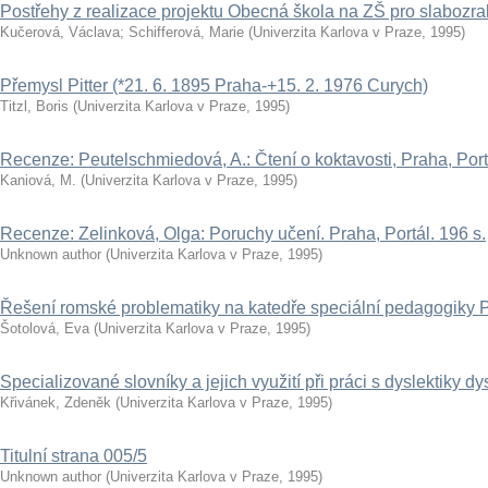
Postřehy z realizace projektu Obecná škola na ZŠ pro slabozr
Kučerová, Václava
;
Schifferová, Marie
(
Univerzita Karlova v Praze
,
1995
)
Přemysl Pitter (*21. 6. 1895 Praha-+15. 2. 1976 Curych)
Titzl, Boris
(
Univerzita Karlova v Praze
,
1995
)
Recenze: Peutelschmiedová, A.: Čtení o koktavosti, Praha, Port
Kaniová, M.
(
Univerzita Karlova v Praze
,
1995
)
Recenze: Zelinková, Olga: Poruchy učení. Praha, Portál. 196 s.
Unknown author
(
Univerzita Karlova v Praze
,
1995
)
Řešení romské problematiky na katedře speciální pedagogiky
Šotolová, Eva
(
Univerzita Karlova v Praze
,
1995
)
Specializované slovníky a jejich využití při práci s dyslektiky dy
Křivánek, Zdeněk
(
Univerzita Karlova v Praze
,
1995
)
Titulní strana 005/5
Unknown author
(
Univerzita Karlova v Praze
,
1995
)