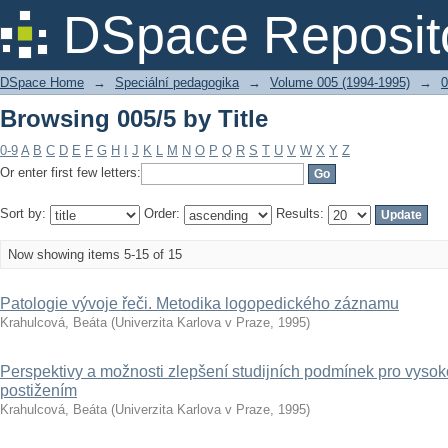
Browsing 005/5 by Title
DSpace Reposit
DSpace Home
→
Speciální pedagogika
→
Volume 005 (1994-1995)
→
0
Browsing 005/5 by Title
0-9
A
B
C
D
E
F
G
H
I
J
K
L
M
N
O
P
Q
R
S
T
U
V
W
X
Y
Z
Or enter first few letters:
Sort by:
Order:
Results:
Now showing items 5-15 of 15
Patologie vývoje řeči. Metodika logopedického záznamu
Krahulcová, Beáta
(
Univerzita Karlova v Praze
,
1995
)
Perspektivy a možnosti zlepšení studijních podmínek pro vyso
postižením
Krahulcová, Beáta
(
Univerzita Karlova v Praze
,
1995
)