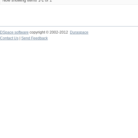
Now showing items 1-1 of 1
DSpace software
copyright © 2002-2012
Duraspace
Contact Us
|
Send Feedback