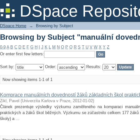
Browsing by Subject "manuální dovedn
DSpace Reposit
DSpace Home
→
Browsing by Subject
Browsing by Subject "manuální dovedn
0-9
A
B
C
D
E
F
G
H
I
J
K
L
M
N
O
P
Q
R
S
T
U
V
W
X
Y
Z
Or enter first few letters:
Sort by:
Order:
Results:
Now showing items 1-1 of 1
Komprace manuálních dovedností žáků základních škol praktic
Zikl, Pavel
(
Univerzita Karlova v Praze
,
2012-01-02
)
Článek prezentuje výsledky výzkumu zaměřeného na komparaci manuální
praktických a žáků škol běžných. Výzkumu se zúčastnilo celkem 177 žáků 4.
školy) a ...