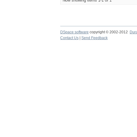
Now showing items 1-1 of 1
DSpace software
copyright © 2002-2012
Dur
Contact Us
|
Send Feedback