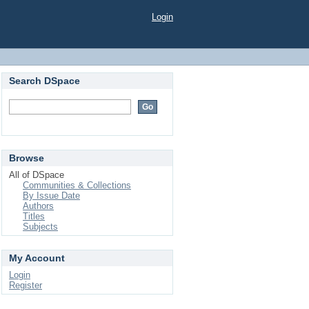
Login
Search DSpace
Browse
All of DSpace
Communities & Collections
By Issue Date
Authors
Titles
Subjects
My Account
Login
Register