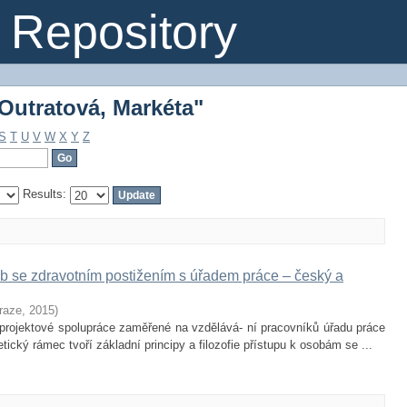
Outratová, Markéta"
Repository
Outratová, Markéta"
S
T
U
V
W
X
Y
Z
Results:
sob se zdravotním postižením s úřadem práce – český a
Praze
,
2015
)
 projektové spolupráce zaměřené na vzdělává- ní pracovníků úřadu práce
ický rámec tvoří základní principy a filozofie přístupu k osobám se ...