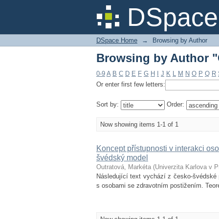
Browsing by Author "
DSpace 
DSpace Home
→
Browsing by Author
Browsing by Author "
0-9
A
B
C
D
E
F
G
H
I
J
K
L
M
N
O
P
Q
R
Or enter first few letters:
Sort by:
Order:
Now showing items 1-1 of 1
Koncept přístupnosti v interakci o
švédský model
Outratová, Markéta
(
Univerzita Karlova v 
Následující text vychází z česko-švédské
s osobami se zdravotním postižením. Teoret