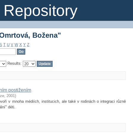
"Omrtová, Božena"
Repository
"Omrtová, Božena"
S
T
U
V
W
X
Y
Z
Results:
lním postižením
aze
,
2001
)
oří v mnoha médiích, institucich, ale také v rodinách o integraci různě
ní" déti.