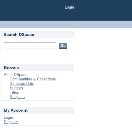
Login
Search DSpace
Browse
All of DSpace
Communities & Collections
By Issue Date
Authors
Titles
Subjects
My Account
Login
Register