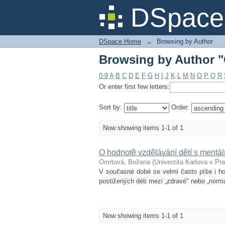
Browsing by Author 
DSpace 
DSpace Home
→
Browsing by Author
Browsing by Author 
0-9
A
B
C
D
E
F
G
H
I
J
K
L
M
N
O
P
Q
R
Or enter first few letters:
Sort by:
Order:
Now showing items 1-1 of 1
O hodnotě vzdělávání dětí s mentá
Omrtová, Božena
(
Univerzita Karlova v Pr
V současné dobé se velmi často píše i hov
postižených déti mezi „zdravé" nebo „normál
Now showing items 1-1 of 1